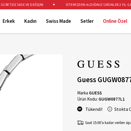
RETSİZ İADE VE DEĞİŞİM
SİTEMİZDEN ALDIĞINIZ ÜRÜNLER 2 YIL GARA
Erkek
Kadın
Swiss Made
Setler
Online Özel
Guess GUGW0877L
Marka
GUESS
Ürün Kodu:
GUGW0877L1
Tükendi!
Stokta 
Saat 15:00’a kadar verilen sipa