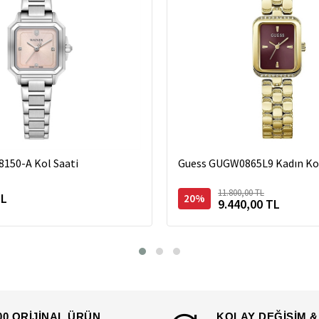
8150-A Kol Saati
Guess GUGW0865L9 Kadın Kol
11.800,00 TL
TL
20%
9.440,00 TL
00 ORİJİNAL ÜRÜN
KOLAY DEĞİŞİM &