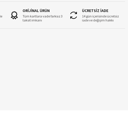
ORİJİNAL ÜRÜN
ÜCRETSİZ İADE
le
Tüm kartlara vade farksız 3
14 gün içerisinde ücretsiz
taksit imkanı
iade ve değişim hakkı