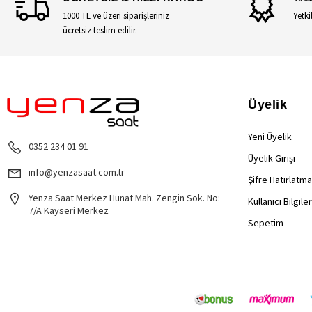
1000 TL ve üzeri siparişleriniz
Yetki
ücretsiz teslim edilir.
Üyelik
Yeni Üyelik
0352 234 01 91
Üyelik Girişi
info@yenzasaat.com.tr
Şifre Hatırlatma
Yenza Saat Merkez Hunat Mah. Zengin Sok. No:
Kullanıcı Bilgile
7/A Kayseri Merkez
Sepetim