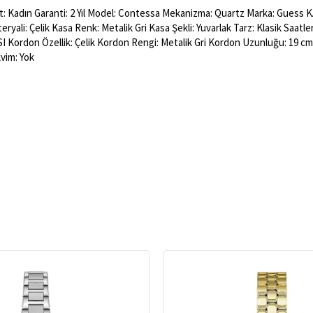
 Kadın Garanti: 2 Yıl Model: Contessa Mekanizma: Quartz Marka: Guess KA
eryali: Çelik Kasa Renk: Metalik Gri Kasa Şekli: Yuvarlak Tarz: Klasik Saa
Kordon Özellik: Çelik Kordon Rengi: Metalik Gri Kordon Uzunluğu: 19 cm
vim: Yok