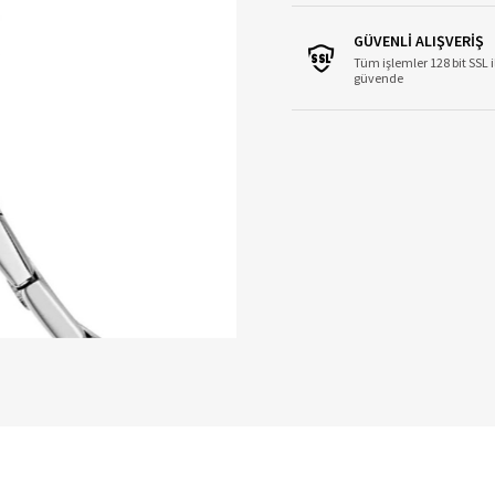
GÜVENLİ ALIŞVERİŞ
Tüm işlemler 128 bit SSL i
güvende