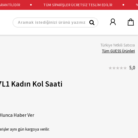
NTİLİDİR
TÜM SİPARİŞLER ÜCRETSİZ TESLİM EDİLİR
%100
Türkiye Yetkili Satıcısı
Tüm GUESS Ürünleri
5,0
1 Kadın Kol Saati
Olunca Haber Ver
rişler aynı gün kargoya verilir.