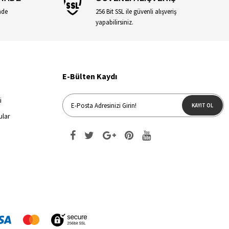
ade
256 Bit SSL ile güvenli alışveriş
yapabilirsiniz.
E-Bülten Kaydı
i
KAYIT OL
ular