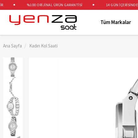
%100 ORİJİNAL ÜRÜN GARANTİSİ
14 GÜN İÇERİSİNDE ÜC
Tüm Markalar
Ana Sayfa
Kadın Kol Saati