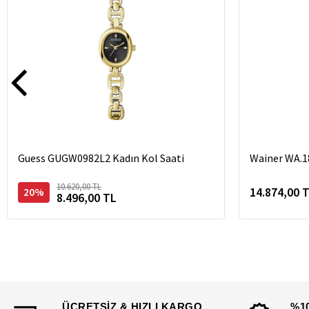
Guess GUGW0982L2 Kadın Kol Saati
Wainer WA.1
10.620,00 TL
14.874,00 
20%
8.496,00 TL
ÜCRETSİZ & HIZLI KARGO
%1