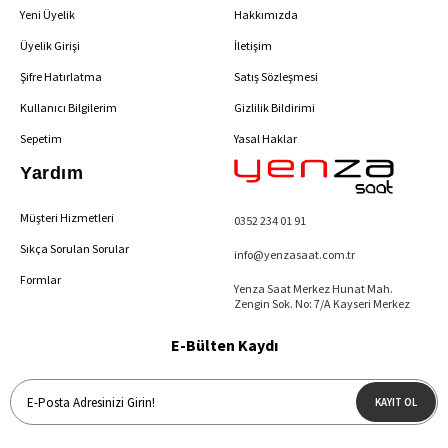
Yeni Üyelik
Hakkımızda
Üyelik Girişi
İletişim
Şifre Hatırlatma
Satış Sözleşmesi
Kullanıcı Bilgilerim
Gizlilik Bildirimi
Sepetim
Yasal Haklar
Yardım
Müşteri Hizmetleri
0352 234 01 91
Sıkça Sorulan Sorular
info@yenzasaat.com.tr
Formlar
Yenza Saat Merkez Hunat Mah.
Zengin Sok. No: 7/A Kayseri Merkez
E-Bülten Kaydı
KAYIT OL