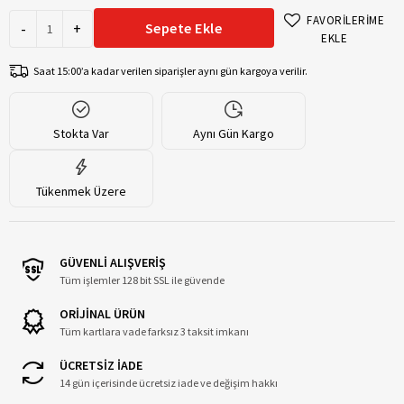
FAVORİLERİME
-
+
Sepete Ekle
EKLE
Saat 15:00’a kadar verilen siparişler aynı gün kargoya verilir.
Stokta Var
Aynı Gün Kargo
Tükenmek Üzere
GÜVENLİ ALIŞVERİŞ
Tüm işlemler 128 bit SSL ile güvende
ORİJİNAL ÜRÜN
Tüm kartlara vade farksız 3 taksit imkanı
ÜCRETSİZ İADE
14 gün içerisinde ücretsiz iade ve değişim hakkı