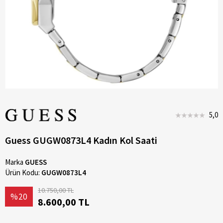
5,0
Guess GUGW0873L4 Kadın Kol Saati
Marka
GUESS
Ürün Kodu:
GUGW0873L4
10.750,00 TL
%20
8.600,00 TL