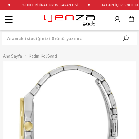
%100 ORİJİNAL ÜRÜN GARANTİSİ
14 GÜN İÇERİSİNDE ÜCRE
Kategoriler
Ana Sayfa
Kadın Kol Saati