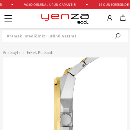
%100 ORİJİNAL ÜRÜN GARANTİSİ
14 GÜN İÇERİSİNDE Ü
Kategoriler
Ana Sayfa
Erkek Kol Saati