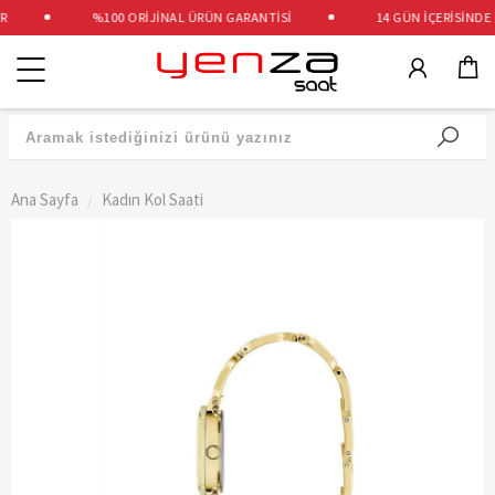
%100 ORİJİNAL ÜRÜN GARANTİSİ
14 GÜN İÇERİSİNDE Ü
Kategoriler
Ana Sayfa
Kadın Kol Saati