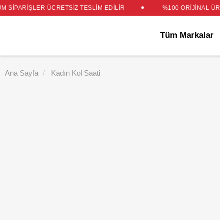
 SİPARİŞLER ÜCRETSİZ TESLİM EDİLİR
%100 ORİJİNAL ÜRÜN GARANTİ
Tüm Markalar
Ana Sayfa
Kadın Kol Saati