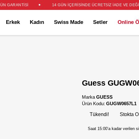
Sİ
14 GÜN İÇERİSİNDE ÜCRETSİZ İADE VE DEĞİŞİM
SİTE
Erkek
Kadın
Swiss Made
Setler
Online Özel
Guess GUGW0657L
Marka
GUESS
Ürün Kodu:
GUGW0657L1
Tükendi!
Stokta Ol
Saat 15:00’a kadar verilen sipar