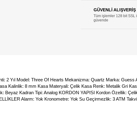
GÜVENLİ ALIŞVERİŞ
Tüm işlemler 128 bit SSL ile
güvende
i: 2 Yıl Model: Three Of Hearts Mekanizma: Quartz Marka: Guess Ağırlık: 78
sa Materyali: Çelik Kasa Renk: Metalik Gri Kasa Şekli: Yuvarlak Tarz: Klas
Kordon Özellik: Çelik Kordon Rengi: Metalik Gri Kordon Uzunluğu: 19 c
vim: Var