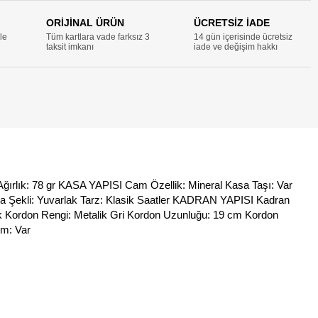
ORİJİNAL ÜRÜN
ÜCRETSİZ İADE
Tüm kartlara vade farksız 3
14 gün içerisinde ücretsiz iade
taksit imkanı
ve değişim hakkı
 gr KASA YAPISI Cam Özellik: Mineral Kasa Taşı: Var Kasa Çapı: 34 mm
ik Saatler KADRAN YAPISI Kadran Taşı: Var Kadran Renk: Beyaz Kadran Tipi:
m Kordon Genişliği: 14 mm ÖZELLİKLER Alarm: Yok Kronometre: Yok Su