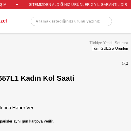
MİZDEN ALDIĞINIZ ÜRÜNLER 2 YIL GARANTİLİDİR
TÜM SİPARİŞLER ÜCR
Türkiye Yetkili Satıcısı
Tüm GUESS Ürünleri
5,0
1 Kadın Kol Saati
unca Haber Ver
işler aynı gün kargoya verilir.