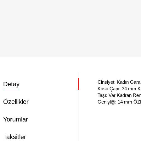
Cinsiyet: Kadın Garant
Detay
Kasa Kalinlik: 8 mm Ka
Analog KORDON YAPISI 
Özellikler
Geçirmezlik: 3 ATM Tak
Yorumlar
Taksitler