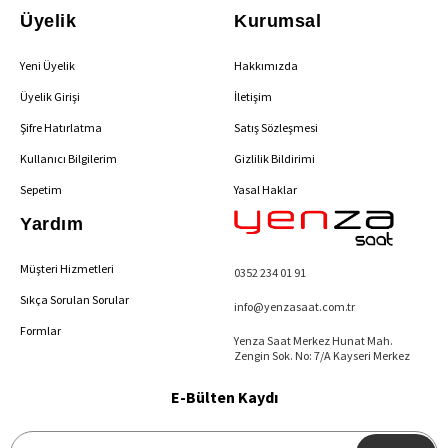
Üyelik
Kurumsal
Yeni Üyelik
Hakkımızda
Üyelik Girişi
İletişim
Şifre Hatırlatma
Satış Sözleşmesi
Kullanıcı Bilgilerim
Gizlilik Bildirimi
Sepetim
Yasal Haklar
Yardım
Müşteri Hizmetleri
0352 234 01 91
Sıkça Sorulan Sorular
info@yenzasaat.com.tr
Formlar
Yenza Saat Merkez Hunat Mah.
Zengin Sok. No: 7/A Kayseri Merkez
E-Bülten Kaydı