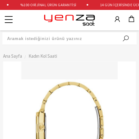
%100 ORİJİNAL ÜRÜN GARANTİSİ
14 GÜN İÇERİSİNDE ÜCRE
Kategoriler
Ana Sayfa
Kadın Kol Saati