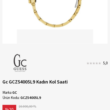
5,0
Gc GCZ54005L9 Kadın Kol Saati
Marka
GC
Ürün Kodu:
GCZ54005L9
26.800,00 TL
%20