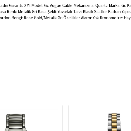
 Kadın Garanti: 2 Yıl Model: Gc Vogue Cable Mekanizma: Quartz Marka: Gc Kas
Kasa Renk: Metalik Gri Kasa Şekli: Yuvarlak Tarz: Klasik Saatler Kadran Yap
Kordon Rengi: Rose Gold/Metalik Gri Özellikler Alarm: Yok Kronometre: Hay