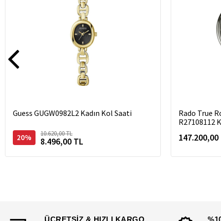
Guess GUGW0982L2 Kadın Kol Saati
Rado True R
R27108112 K
10.620,00 TL
147.200,00
20%
8.496,00 TL
ÜCRETSİZ & HIZLI KARGO
%1