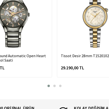
ound Automatic Open Heart
Tissot Desir 28mm T152010
ol Saati
 TL
29.190,00 TL
00 ORİJİNAL ÜRÜN
KOLAY DEĞİŞİM &