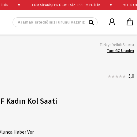
İR
TÜM SİPARİŞLER ÜCRETSİZ TESLİM EDİLİR
%100 ORİJİ
Türkiye Yetkili Satıcısı
Tüm GC Ürünleri
5,0
 Kadın Kol Saati
Olunca Haber Ver