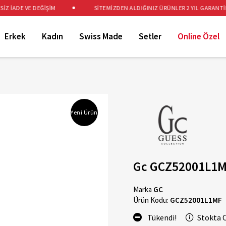
İADE VE DEĞİŞİM
SİTEMİZDEN ALDIĞINIZ ÜRÜNLER 2 YIL GARANTİLİD
Erkek
Kadın
Swiss Made
Setler
Online Özel
Yeni Ürün
Gc GCZ52001L1MF
Marka
GC
Ürün Kodu:
GCZ52001L1MF
Tükendi!
Stokta 