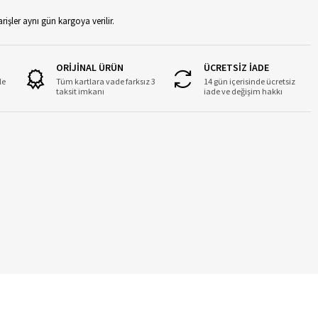
rişler aynı gün kargoya verilir.
ORİJİNAL ÜRÜN
ÜCRETSİZ İADE
le
Tüm kartlara vade farksız 3
14 gün içerisinde ücretsiz
taksit imkanı
iade ve değişim hakkı