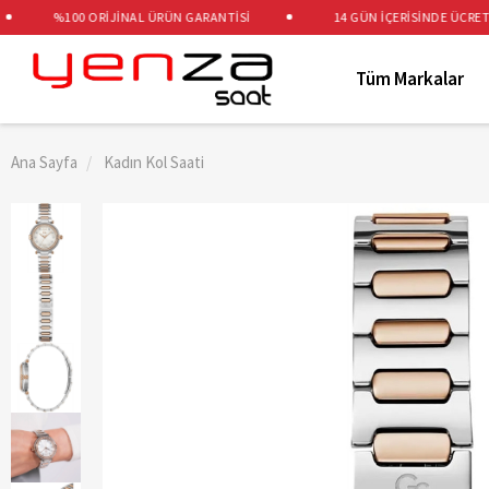
%100 ORİJİNAL ÜRÜN GARANTİSİ
14 GÜN İÇERİSİNDE ÜCRETSİZ 
Tüm Markalar
Ana Sayfa
Kadın Kol Saati