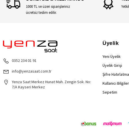
1000 TL ve üzeri siparişleriniz
Yetki
ücretsiz teslim edilir.
Üyelik
Yeni Üyelik
0352 234 01 91
Üyelik Girişi
info@yenzasaat.com.tr
Şifre Hatırlatma
Yenza Saat Merkez Hunat Mah. Zengin Sok. No:
Kullanıcı Bilgile
7/A Kayseri Merkez
Sepetim