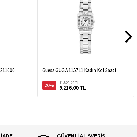
2211600
Guess GUGW1157L1 Kadın Kol Saati
11.520,00 TL
20%
9.216,00 TL
 İADE
GÜVENLİ ALIŞVERİŞ