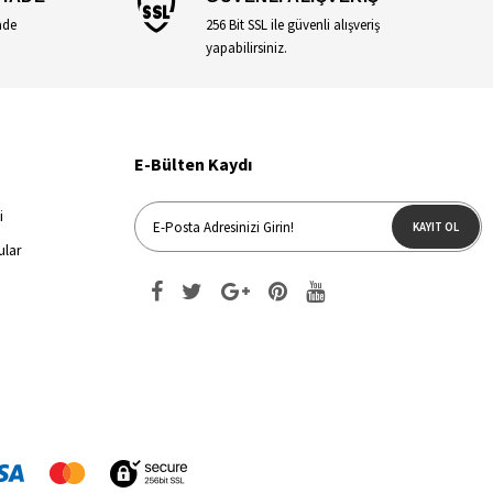
ade
256 Bit SSL ile güvenli alışveriş
yapabilirsiniz.
E-Bülten Kaydı
i
KAYIT OL
ular