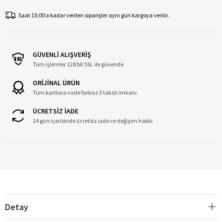
Saat 15:00’a kadar verilen siparişler aynı gün kargoya verilir.
GÜVENLİ ALIŞVERİŞ
Tüm işlemler 128 bit SSL ile güvende
ORİJİNAL ÜRÜN
Tüm kartlara vade farksız 3 taksit imkanı
ÜCRETSİZ İADE
14 gün içerisinde ücretsiz iade ve değişim hakkı
Detay