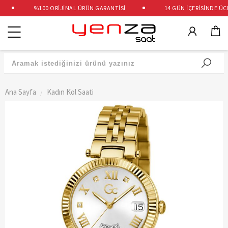
%100 ORİJİNAL ÜRÜN GARANTİSİ
14 GÜN İÇERİSİNDE ÜCRE
Kategoriler
Ana Sayfa
Kadın Kol Saati