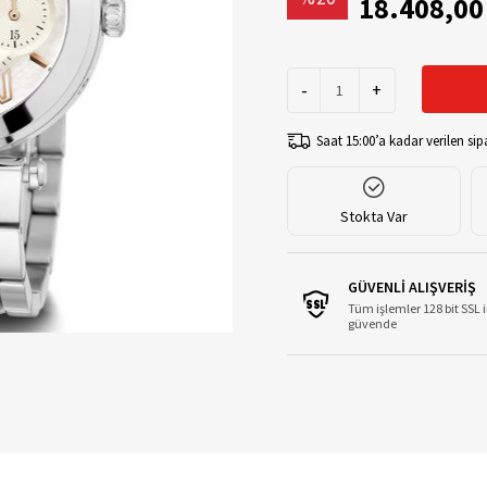
18.408,00
-
+
Saat 15:00’a kadar verilen sipa
Stokta Var
GÜVENLİ ALIŞVERİŞ
Tüm işlemler 128 bit SSL i
güvende