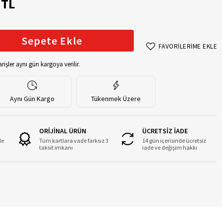
 TL
Sepete Ekle
FAVORİLERİME EKLE
rişler aynı gün kargoya verilir.
Aynı Gün Kargo
Tükenmek Üzere
ORİJİNAL ÜRÜN
ÜCRETSİZ İADE
le
Tüm kartlara vade farksız 3
14 gün içerisinde ücretsiz
taksit imkanı
iade ve değişim hakkı