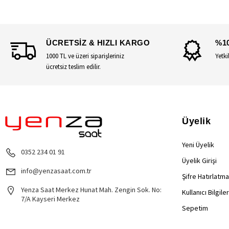
ÜCRETSİZ & HIZLI KARGO
%1
1000 TL ve üzeri siparişleriniz
Yetki
ücretsiz teslim edilir.
Üyelik
Yeni Üyelik
0352 234 01 91
Üyelik Girişi
info@yenzasaat.com.tr
Şifre Hatırlatma
Yenza Saat Merkez Hunat Mah. Zengin Sok. No:
Kullanıcı Bilgile
7/A Kayseri Merkez
Sepetim