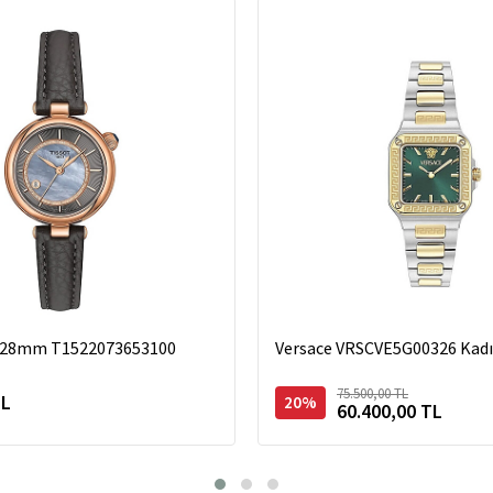
r 28mm T1522073653100
Versace VRSCVE5G00326 Kadı
75.500,00 TL
TL
20%
60.400,00 TL