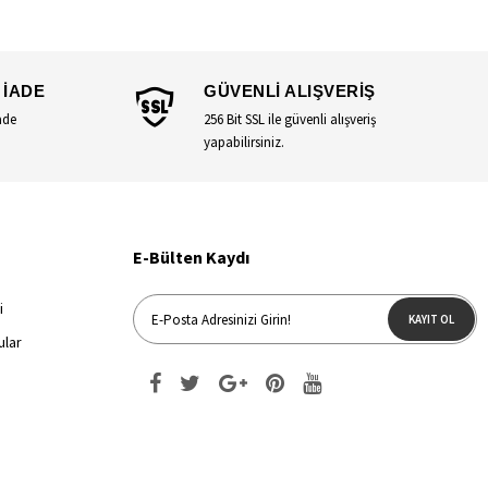
 İADE
GÜVENLİ ALIŞVERİŞ
ade
256 Bit SSL ile güvenli alışveriş
yapabilirsiniz.
E-Bülten Kaydı
i
KAYIT OL
ular