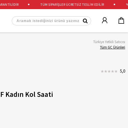
TİLİDİR
TÜM SİPARİŞLER ÜCRETSİZ TESLİM EDİLİR
%100
Türkiye Yetkili Satıcısı
Tüm GC Ürünleri
5,0
 Kadın Kol Saati