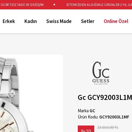
ETSİZ İADE VE DEĞİŞİM
SİTEMİZDEN ALDIĞINIZ ÜRÜNLER 2 YIL GARAN
Erkek
Kadın
Swiss Made
Setler
Online Özel
Gc GCY92003L1MF
Marka
GC
Ürün Kodu:
GCY92003L1MF
23.010,00 TL
%20