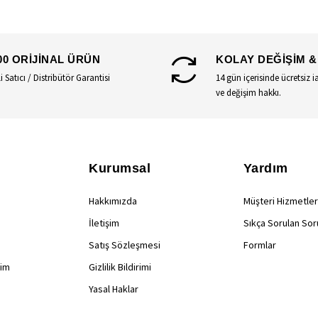
00 ORİJİNAL ÜRÜN
KOLAY DEĞİŞİM &
li Satıcı / Distribütör Garantisi
14 gün içerisinde ücretsiz i
ve değişim hakkı.
Kurumsal
Yardım
Hakkımızda
Müşteri Hizmetler
İletişim
Sıkça Sorulan Sor
Satış Sözleşmesi
Formlar
rim
Gizlilik Bildirimi
Yasal Haklar