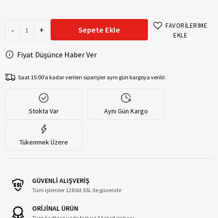
FAVORİLERİME
-
+
Sepete Ekle
EKLE
Fiyat Düşünce Haber Ver
Saat 15:00’a kadar verilen siparişler aynı gün kargoya verilir.
Stokta Var
Aynı Gün Kargo
Tükenmek Üzere
GÜVENLİ ALIŞVERİŞ
Tüm işlemler 128 bit SSL ile güvende
ORİJİNAL ÜRÜN
Tüm kartlara vade farksız 3 taksit imkanı