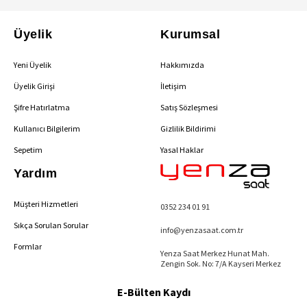
Üyelik
Kurumsal
Yeni Üyelik
Hakkımızda
Üyelik Girişi
İletişim
Şifre Hatırlatma
Satış Sözleşmesi
Kullanıcı Bilgilerim
Gizlilik Bildirimi
Sepetim
Yasal Haklar
Yardım
Müşteri Hizmetleri
0352 234 01 91
Sıkça Sorulan Sorular
info@yenzasaat.com.tr
Formlar
Yenza Saat Merkez Hunat Mah.
Zengin Sok. No: 7/A Kayseri Merkez
E-Bülten Kaydı