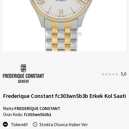
5,0
Frederique Constant fc303wn5b3b Erkek Kol Saati
Marka
FREDERİQUE CONSTANT
Ürün Kodu:
fc303wn5b3b1
Tükendi!
Stokta Olunca Haber Ver