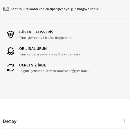
Saat 15:00’a kadar verilen siparişler aynı gün kargoya verilir.
GÜVENLİ ALIŞVERİŞ
Tüm işlemler 128 bit SSL ile güvende
ORİJİNAL ÜRÜN
Tüm kartlara vade farksız 3 taksit imkanı
ÜCRETSİZ İADE
14 gün içerisinde ücretsiz iade ve değişim hakkı
Detay