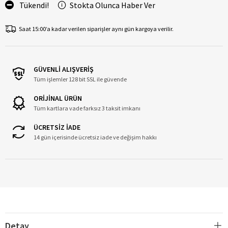
Tükendi!
Stokta Olunca Haber Ver
Saat 15:00’a kadar verilen siparişler aynı gün kargoya verilir.
GÜVENLİ ALIŞVERİŞ
Tüm işlemler 128 bit SSL ile güvende
ORİJİNAL ÜRÜN
Tüm kartlara vade farksız 3 taksit imkanı
ÜCRETSİZ İADE
14 gün içerisinde ücretsiz iade ve değişim hakkı
Detay