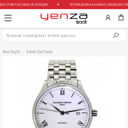
E ÜCRETSİZ İADE VE DEĞİŞİM
SİTEMİZDEN ALDIĞINIZ ÜRÜNLER 2 YIL 
Kategoriler
Ana Sayfa
Erkek Kol Saati