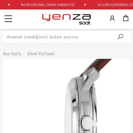
%100 ORİJİNAL ÜRÜN GARANTİSİ
14 GÜN İÇERİSİNDE ÜCR
Kategoriler
Ana Sayfa
Erkek Kol Saati