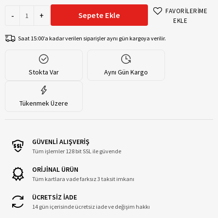
FAVORİLERİME
-
+
Sepete Ekle
EKLE
Saat 15:00’a kadar verilen siparişler aynı gün kargoya verilir.
Stokta Var
Aynı Gün Kargo
Tükenmek Üzere
GÜVENLİ ALIŞVERİŞ
Tüm işlemler 128 bit SSL ile güvende
ORİJİNAL ÜRÜN
Tüm kartlara vade farksız 3 taksit imkanı
ÜCRETSİZ İADE
14 gün içerisinde ücretsiz iade ve değişim hakkı