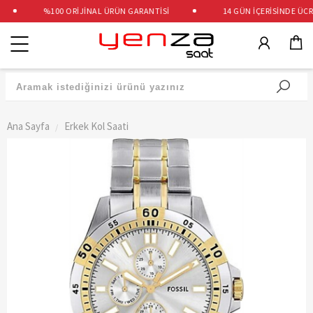
%100 ORİJİNAL ÜRÜN GARANTİSİ
14 GÜN İÇERİSİNDE ÜCRET
Kategoriler
Ana Sayfa
Erkek Kol Saati