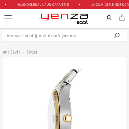
%100 ORİJİNAL ÜRÜN GARANTİSİ
14 GÜN İÇERİSİNDE ÜCRET
Kategoriler
Ana Sayfa
Setler