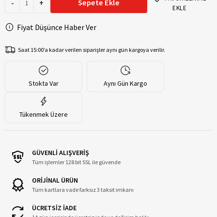
-
+
Sepete Ekle
EKLE
Fiyat Düşünce Haber Ver
Saat 15:00’a kadar verilen siparişler aynı gün kargoya verilir.
Stokta Var
Aynı Gün Kargo
Tükenmek Üzere
GÜVENLİ ALIŞVERİŞ
Tüm işlemler 128 bit SSL ile güvende
ORİJİNAL ÜRÜN
Tüm kartlara vade farksız 3 taksit imkanı
ÜCRETSİZ İADE