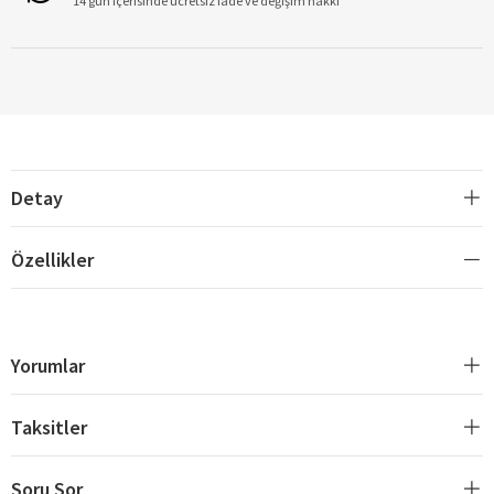
14 gün içerisinde ücretsiz iade ve değişim hakkı
Detay
Özellikler
Yorumlar
Taksitler
Soru Sor