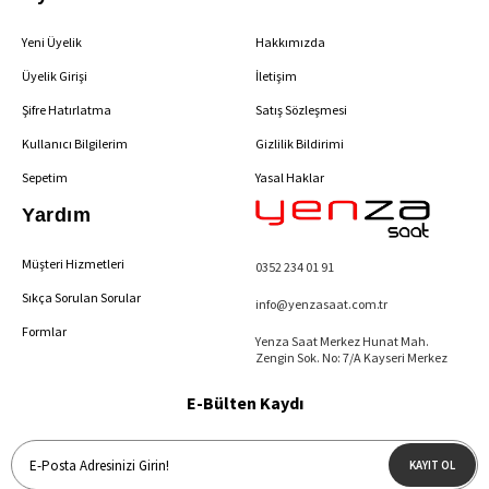
Yeni Üyelik
Hakkımızda
Üyelik Girişi
İletişim
Şifre Hatırlatma
Satış Sözleşmesi
Kullanıcı Bilgilerim
Gizlilik Bildirimi
Sepetim
Yasal Haklar
Yardım
Müşteri Hizmetleri
0352 234 01 91
Sıkça Sorulan Sorular
info@yenzasaat.com.tr
Formlar
Yenza Saat Merkez Hunat Mah.
Zengin Sok. No: 7/A Kayseri Merkez
E-Bülten Kaydı
KAYIT OL