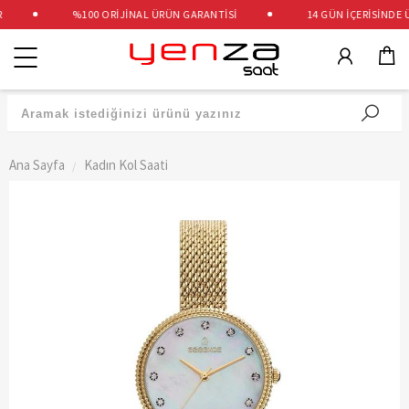
%100 ORİJİNAL ÜRÜN GARANTİSİ
14 GÜN İÇERİSİNDE ÜC
Kategoriler
Ana Sayfa
Kadın Kol Saati