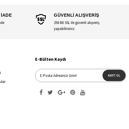
 İADE
GÜVENLİ ALIŞVERİŞ
ade
256 Bit SSL ile güvenli alışveriş
yapabilirsiniz.
E-Bülten Kaydı
i
KAYIT OL
ular