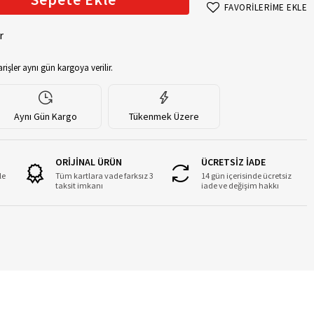
FAVORİLERİME EKLE
r
rişler aynı gün kargoya verilir.
Aynı Gün Kargo
Tükenmek Üzere
ORİJİNAL ÜRÜN
ÜCRETSİZ İADE
le
Tüm kartlara vade farksız 3
14 gün içerisinde ücretsiz
taksit imkanı
iade ve değişim hakkı