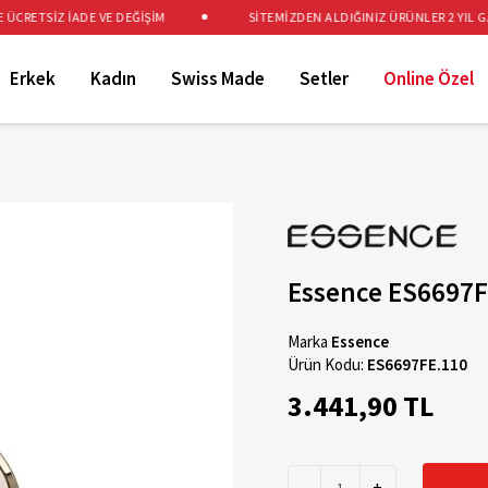
RETSİZ İADE VE DEĞİŞİM
SİTEMİZDEN ALDIĞINIZ ÜRÜNLER 2 YIL GARA
Erkek
Kadın
Swiss Made
Setler
Online Özel
Essence ES6697F
Marka
Essence
Ürün Kodu:
ES6697FE.110
3.441,90 TL