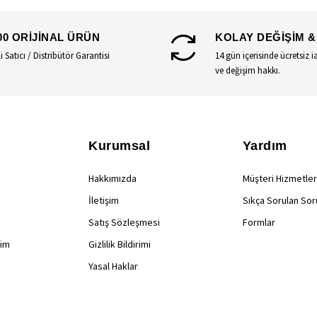
00 ORİJİNAL ÜRÜN
KOLAY DEĞİŞİM &
li Satıcı / Distribütör Garantisi
14 gün içerisinde ücretsiz i
ve değişim hakkı.
Kurumsal
Yardım
Hakkımızda
Müşteri Hizmetler
İletişim
Sıkça Sorulan Sor
Satış Sözleşmesi
Formlar
rim
Gizlilik Bildirimi
Yasal Haklar