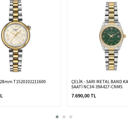
r 28mm T1520102211600
ÇELİK - SARI METAL BAND K
SAATİ NC34-39A427-CNMS
TL
7.690,00 TL