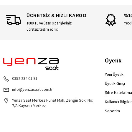
ÜCRETSİZ & HIZLI KARGO
%1
1000 TL ve üzeri siparişleriniz
Yetki
ücretsiz teslim edilir.
Üyelik
Yeni Üyelik
0352 234 01 91
Üyelik Girişi
info@yenzasaat.com.tr
Şifre Hatırlatma
Yenza Saat Merkez Hunat Mah. Zengin Sok. No:
Kullanıcı Bilgile
7/A Kayseri Merkez
Sepetim