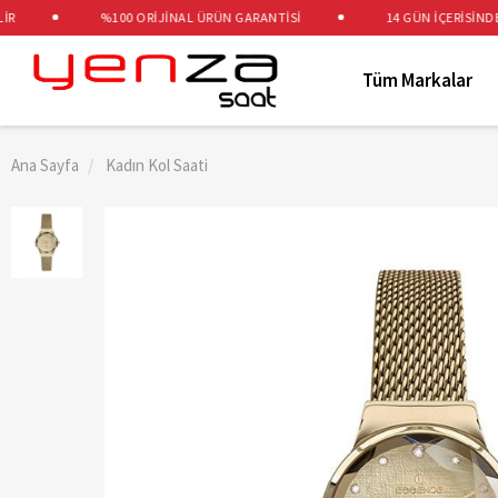
%100 ORİJİNAL ÜRÜN GARANTİSİ
14 GÜN İÇERİSİNDE ÜC
Tüm Markalar
Ana Sayfa
Kadın Kol Saati