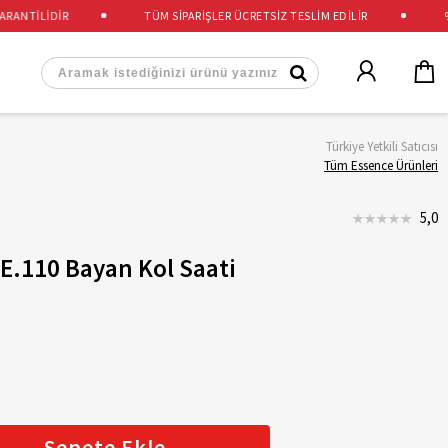
NTİLİDİR
TÜM SİPARİŞLER ÜCRETSİZ TESLİM EDİLİR
%10
Türkiye Yetkili Satıcısı
Tüm Essence Ürünleri
5,0
E.110 Bayan Kol Saati
Sepete Ekle