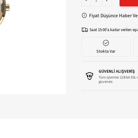
-
+
Fiyat Düşünce Haber Ve
Saat 15:00’a kadar verilen sipa
Stokta Var
GÜVENLİ ALIŞVERİŞ
Tüm işlemler 128 bit SSL i
güvende