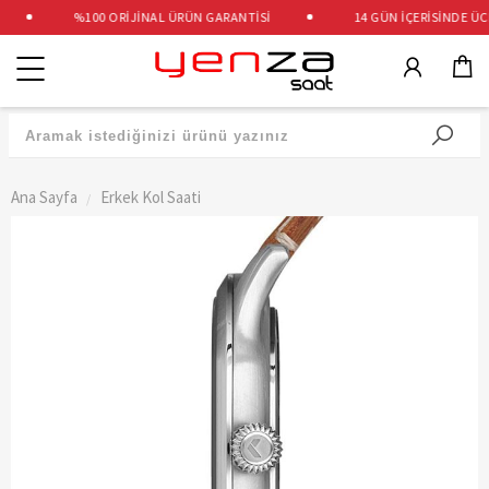
%100 ORİJİNAL ÜRÜN GARANTİSİ
14 GÜN İÇERİSİNDE ÜCRE
Kategoriler
Ana Sayfa
Erkek Kol Saati