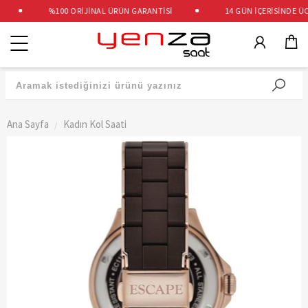
%100 ORİJİNAL ÜRÜN GARANTİSİ
14 GÜN İÇERİSİNDE ÜCR
Kategoriler
Ana Sayfa
Kadın Kol Saati