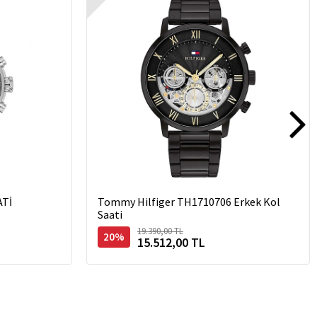
ATİ
Tommy Hilfiger TH1710706 Erkek Kol
Saati
19.390,00 TL
20%
15.512,00 TL