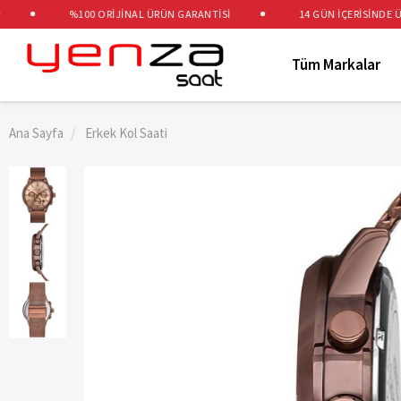
%100 ORİJİNAL ÜRÜN GARANTİSİ
14 GÜN İÇERİSİNDE ÜCRE
Tüm Markalar
Ana Sayfa
Erkek Kol Saati