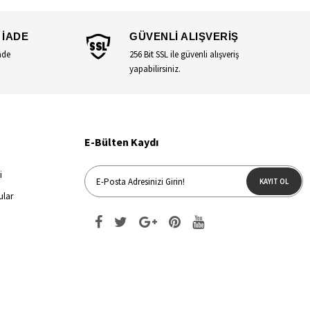
 İADE
GÜVENLİ ALIŞVERİŞ
ade
256 Bit SSL ile güvenli alışveriş
yapabilirsiniz.
E-Bülten Kaydı
i
KAYIT OL
ular