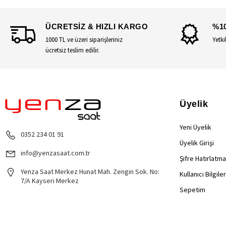
ÜCRETSİZ & HIZLI KARGO
%1
1000 TL ve üzeri siparişleriniz
Yetki
ücretsiz teslim edilir.
Üyelik
Yeni Üyelik
0352 234 01 91
Üyelik Girişi
info@yenzasaat.com.tr
Şifre Hatırlatma
Yenza Saat Merkez Hunat Mah. Zengin Sok. No:
Kullanıcı Bilgile
7/A Kayseri Merkez
Sepetim