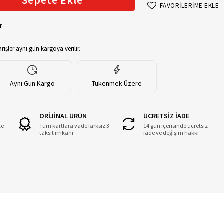
Sepete Ekle
FAVORİLERİME EKLE
r
rişler aynı gün kargoya verilir.
Aynı Gün Kargo
Tükenmek Üzere
ORİJİNAL ÜRÜN
ÜCRETSİZ İADE
le
Tüm kartlara vade farksız 3
14 gün içerisinde ücretsiz
taksit imkanı
iade ve değişim hakkı