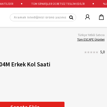
İLİDİR
TÜM SİPARİŞLER ÜCRETSİZ TESLİM EDİLİR
%100 O
Türkiye Yetkili Satıcısı
Tüm ESCAPE Ürünleri
5,0
04M Erkek Kol Saati