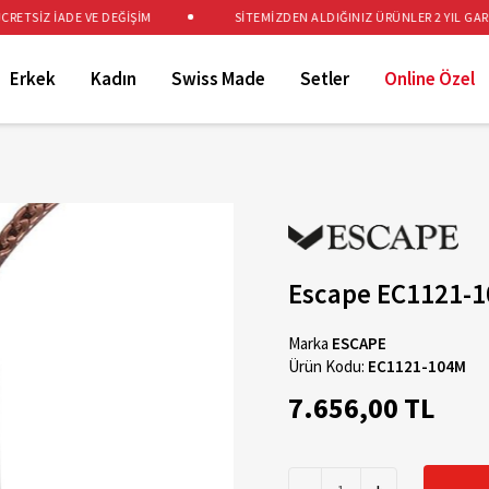
TSİZ İADE VE DEĞİŞİM
SİTEMİZDEN ALDIĞINIZ ÜRÜNLER 2 YIL GARANT
Erkek
Kadın
Swiss Made
Setler
Online Özel
Escape EC1121-1
Marka
ESCAPE
Ürün Kodu:
EC1121-104M
7.656,00 TL