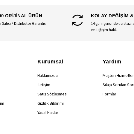
00 ORİJİNAL ÜRÜN
KOLAY DEĞİŞİM &
li Satıcı / Distribütör Garantisi
14 gün içerisinde ücretsiz i
ve değişim hakkı.
Kurumsal
Yardım
Hakkımızda
Müşteri Hizmetler
İletişim
Sıkça Sorulan Sor
Satış Sözleşmesi
Formlar
rim
Gizlilik Bildirimi
Yasal Haklar