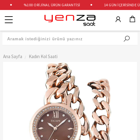
%100 ORİJİNAL ÜRÜN GARANTİSİ
14 GÜN İÇERİSİNDE ÜCR
Kategoriler
Ana Sayfa
Kadın Kol Saati