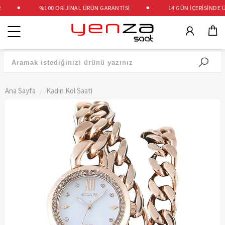
%100 ORİJİNAL ÜRÜN GARANTİSİ
14 GÜN İÇERİSİNDE ÜC
Kategoriler
Ana Sayfa
Kadın Kol Saati