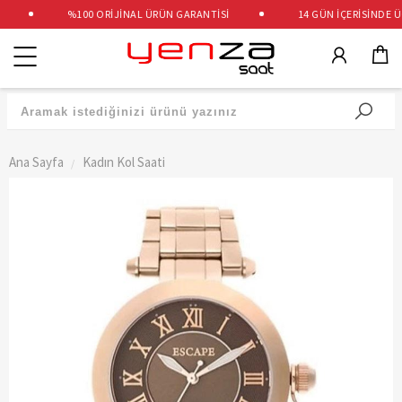
%100 ORİJİNAL ÜRÜN GARANTİSİ
14 GÜN İÇERİSİNDE ÜCR
Kategoriler
Ana Sayfa
Kadın Kol Saati