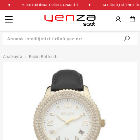
%100 ORİJİNAL ÜRÜN GARANTİSİ
14 GÜN İÇERİSİNDE ÜCRE
Kategoriler
Ana Sayfa
Kadın Kol Saati