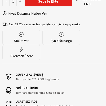
-
+
Sepete Ekle
EKLE
Fiyat Düşünce Haber Ver
Saat 15:00’a kadar verilen siparişler aynı gün kargoya verilir.
Stokta Var
Aynı Gün Kargo
Tükenmek Üzere
GÜVENLİ ALIŞVERİŞ
Tüm işlemler 128 bit SSL ile güvende
ORİJİNAL ÜRÜN
Tüm kartlara vade farksız 3 taksit imkanı
ÜCRETSİZ İADE