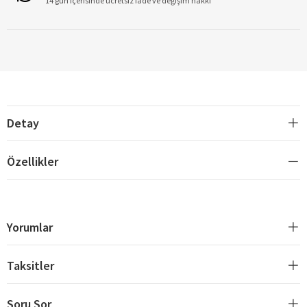
14 gün içerisinde ücretsiz iade ve değişim hakkı
Detay
Özellikler
Yorumlar
Taksitler
Soru Sor