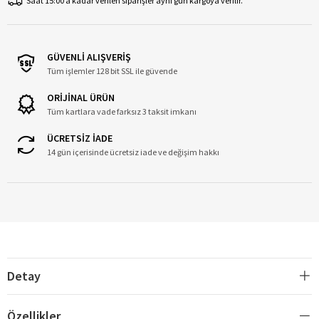
Saat 15:00’a kadar verilen siparişler aynı gün kargoya verilir.
GÜVENLİ ALIŞVERİŞ
Tüm işlemler 128 bit SSL ile güvende
ORİJİNAL ÜRÜN
Tüm kartlara vade farksız 3 taksit imkanı
ÜCRETSİZ İADE
14 gün içerisinde ücretsiz iade ve değişim hakkı
Detay
Özellikler