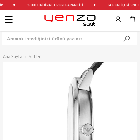
%100 ORİJİNAL ÜRÜN GARANTİSİ
14 GÜN İÇERİSİNDE Ü
Kategoriler
Ana Sayfa
Setler