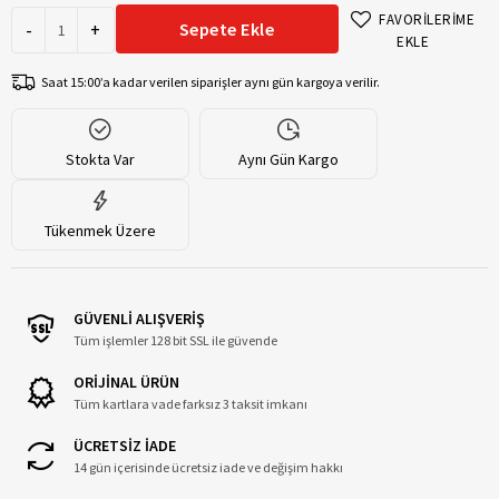
FAVORİLERİME
-
+
Sepete Ekle
EKLE
Saat 15:00’a kadar verilen siparişler aynı gün kargoya verilir.
Stokta Var
Aynı Gün Kargo
Tükenmek Üzere
GÜVENLİ ALIŞVERİŞ
Tüm işlemler 128 bit SSL ile güvende
ORİJİNAL ÜRÜN
Tüm kartlara vade farksız 3 taksit imkanı
ÜCRETSİZ İADE
14 gün içerisinde ücretsiz iade ve değişim hakkı