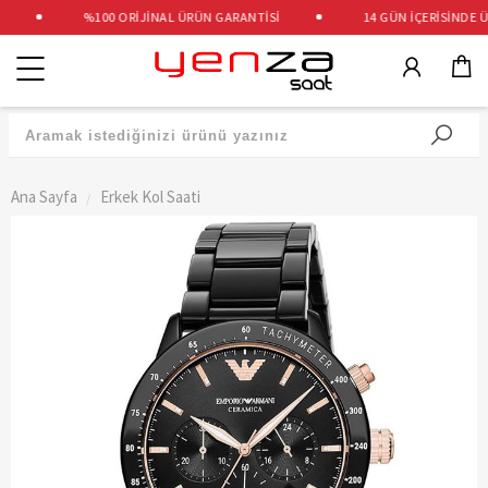
%100 ORİJİNAL ÜRÜN GARANTİSİ
14 GÜN İÇERİSİNDE ÜCR
Kategoriler
Ana Sayfa
Erkek Kol Saati