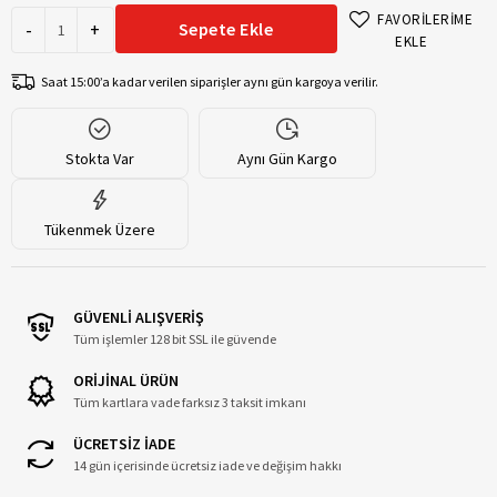
FAVORİLERİME
-
+
Sepete Ekle
EKLE
Saat 15:00’a kadar verilen siparişler aynı gün kargoya verilir.
Stokta Var
Aynı Gün Kargo
Tükenmek Üzere
GÜVENLİ ALIŞVERİŞ
Tüm işlemler 128 bit SSL ile güvende
ORİJİNAL ÜRÜN
Tüm kartlara vade farksız 3 taksit imkanı
ÜCRETSİZ İADE
14 gün içerisinde ücretsiz iade ve değişim hakkı