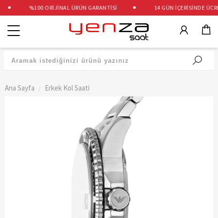
%100 ORİJİNAL ÜRÜN GARANTİSİ
14 GÜN İÇERİSİNDE ÜCRET
Kategoriler
Ana Sayfa
Erkek Kol Saati