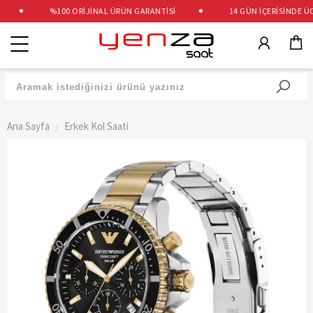
%100 ORİJİNAL ÜRÜN GARANTİSİ
14 GÜN İÇERİSİNDE ÜCR
Kategoriler
Ana Sayfa
Erkek Kol Saati