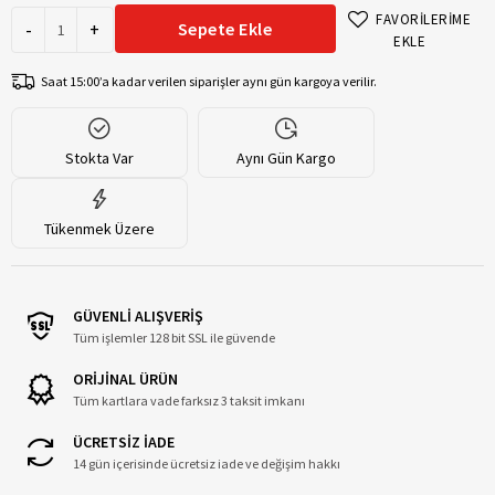
FAVORİLERİME
-
+
Sepete Ekle
EKLE
Saat 15:00’a kadar verilen siparişler aynı gün kargoya verilir.
Stokta Var
Aynı Gün Kargo
Tükenmek Üzere
GÜVENLİ ALIŞVERİŞ
Tüm işlemler 128 bit SSL ile güvende
ORİJİNAL ÜRÜN
Tüm kartlara vade farksız 3 taksit imkanı
ÜCRETSİZ İADE
14 gün içerisinde ücretsiz iade ve değişim hakkı