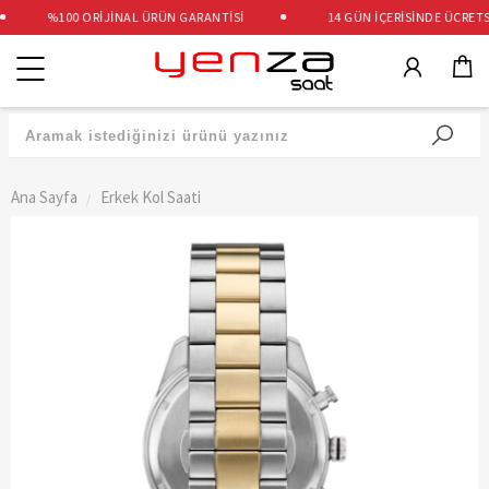
%100 ORİJİNAL ÜRÜN GARANTİSİ
14 GÜN İÇERİSİNDE ÜCRETSİZ
Kategoriler
Ana Sayfa
Erkek Kol Saati