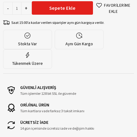
FAVORİLERİME
-
+
Sepete Ekle
EKLE
Saat 15:00’a kadar verilen siparişler aynı gün kargoya verilir.
Stokta Var
Aynı Gün Kargo
Tükenmek Üzere
GÜVENLİ ALIŞVERİŞ
Tüm işlemler 128 bit SSL ile güvende
ORİJİNAL ÜRÜN
Tüm kartlara vade farksız 3 taksit imkanı
ÜCRETSİZ İADE
14 gün içerisinde ücretsiz iade ve değişim hakkı