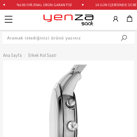
%100 ORİJİNAL ÜRÜN GARANTİSİ
14 GÜN İÇERİSİNDE ÜCRETS
Kategoriler
Ana Sayfa
Erkek Kol Saati