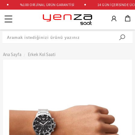
%100 ORİJİNAL ÜRÜN GARANTİSİ
14 GÜN İÇERİSİNDE ÜCRE
Kategoriler
Ana Sayfa
Erkek Kol Saati