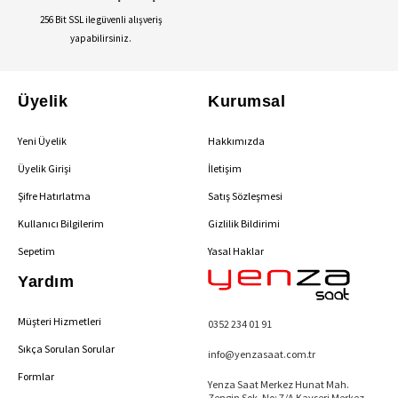
256 Bit SSL ile güvenli alışveriş
yapabilirsiniz.
Üyelik
Kurumsal
Yeni Üyelik
Hakkımızda
Üyelik Girişi
İletişim
Şifre Hatırlatma
Satış Sözleşmesi
Kullanıcı Bilgilerim
Gizlilik Bildirimi
Sepetim
Yasal Haklar
Yardım
Müşteri Hizmetleri
0352 234 01 91
Sıkça Sorulan Sorular
info@yenzasaat.com.tr
Formlar
Yenza Saat Merkez Hunat Mah.
Zengin Sok. No: 7/A Kayseri Merkez