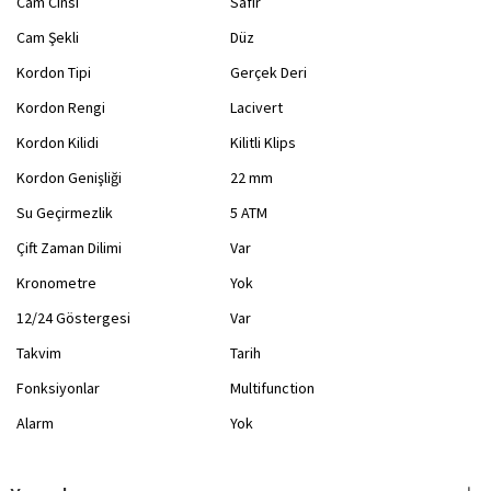
Cam Cinsi
Safir
Cam Şekli
Düz
Kordon Tipi
Gerçek Deri
Kordon Rengi
Lacivert
Kordon Kilidi
Kilitli Klips
Kordon Genişliği
22 mm
Su Geçirmezlik
5 ATM
Çift Zaman Dilimi
Var
Kronometre
Yok
12/24 Göstergesi
Var
Takvim
Tarih
Fonksiyonlar
Multifunction
Alarm
Yok