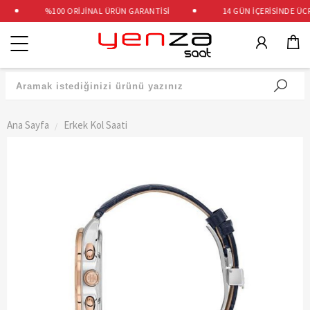
%100 ORİJİNAL ÜRÜN GARANTİSİ
14 GÜN İÇERİSİNDE ÜCRET
Kategoriler
Ana Sayfa
Erkek Kol Saati