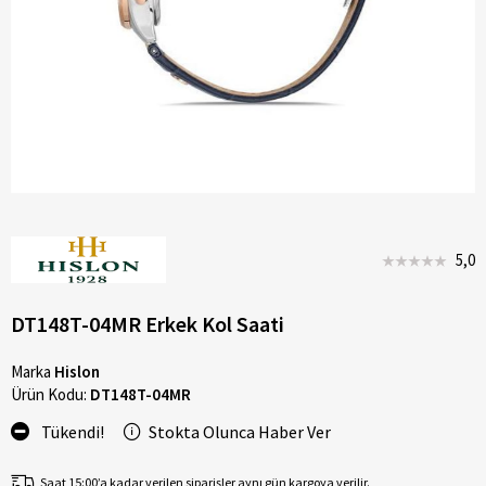
5,0
DT148T-04MR Erkek Kol Saati
Marka
Hislon
Ürün Kodu:
DT148T-04MR
Tükendi!
Stokta Olunca Haber Ver
Saat 15:00’a kadar verilen siparişler aynı gün kargoya verilir.