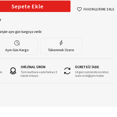
Sepete Ekle
FAVORİLERİME EKLE
r
rişler aynı gün kargoya verilir.
Aynı Gün Kargo
Tükenmek Üzere
ORİJİNAL ÜRÜN
ÜCRETSİZ İADE
le
Tüm kartlara vade farksız 3
14 gün içerisinde ücretsiz
taksit imkanı
iade ve değişim hakkı