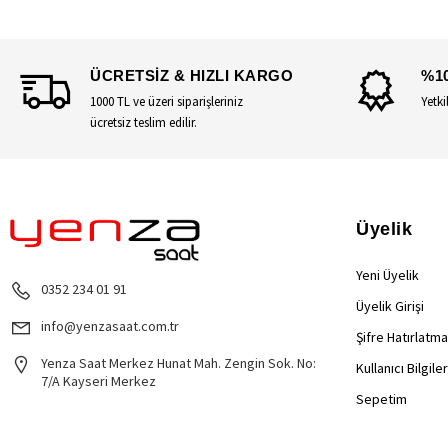
ÜCRETSİZ & HIZLI KARGO
%1
1000 TL ve üzeri siparişleriniz
Yetki
ücretsiz teslim edilir.
Üyelik
Yeni Üyelik
0352 234 01 91
Üyelik Girişi
info@yenzasaat.com.tr
Şifre Hatırlatma
Yenza Saat Merkez Hunat Mah. Zengin Sok. No:
Kullanıcı Bilgile
7/A Kayseri Merkez
Sepetim