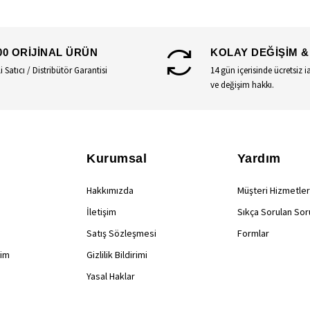
00 ORİJİNAL ÜRÜN
KOLAY DEĞİŞİM &
li Satıcı / Distribütör Garantisi
14 gün içerisinde ücretsiz i
ve değişim hakkı.
Kurumsal
Yardım
Hakkımızda
Müşteri Hizmetler
İletişim
Sıkça Sorulan Sor
Satış Sözleşmesi
Formlar
rim
Gizlilik Bildirimi
Yasal Haklar