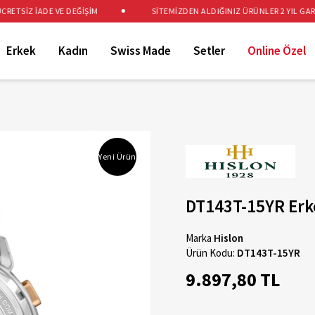
TSİZ İADE VE DEĞİŞİM
SİTEMİZDEN ALDIĞINIZ ÜRÜNLER 2 YIL GARANT
Erkek
Kadın
Swiss Made
Setler
Online Özel
Yeni Ürün
DT143T-15YR Erke
Marka
Hislon
Ürün Kodu:
DT143T-15YR
9.897,80 TL