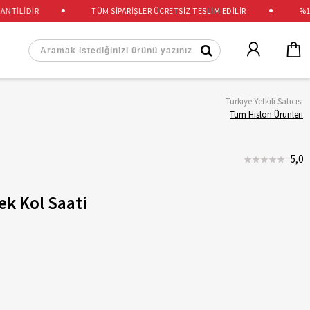
İLİDİR
TÜM SİPARİŞLER ÜCRETSİZ TESLİM EDİLİR
%100 
Türkiye Yetkili Satıcısı
Tüm Hislon Ürünleri
5,0
k Kol Saati