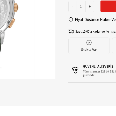
-
+
Fiyat Düşünce Haber Ve
Saat 15:00’a kadar verilen sipa
Stokta Var
GÜVENLİ ALIŞVERİŞ
Tüm işlemler 128 bit SSL i
güvende