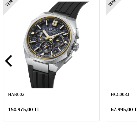
YENI
YENI
HAB003
HCC003J
150.975,00 TL
67.995,00 