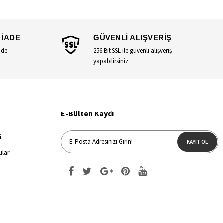
 İADE
GÜVENLİ ALIŞVERİŞ
ade
256 Bit SSL ile güvenli alışveriş
yapabilirsiniz.
E-Bülten Kaydı
i
KAYIT OL
ular