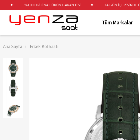
%100 ORİJİNAL ÜRÜN GARANTİSİ
14 GÜN İÇERİSİNDE ÜCRE
Tüm Markalar
Ana Sayfa
Erkek Kol Saati