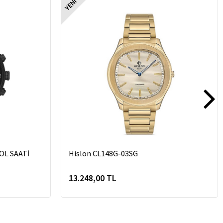
YENI
OL SAATİ
Hislon CL148G-03SG
13.248,00 TL