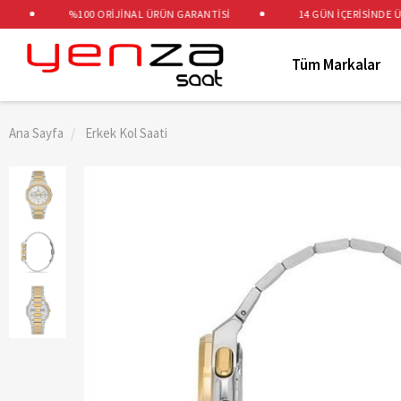
%100 ORİJİNAL ÜRÜN GARANTİSİ
14 GÜN İÇERİSİNDE ÜCRE
Tüm Markalar
Ana Sayfa
Erkek Kol Saati