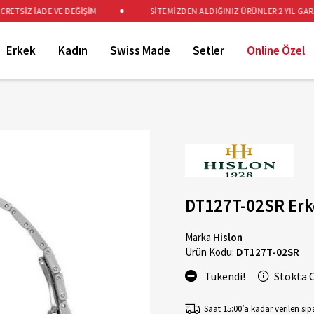
TSİZ İADE VE DEĞİŞİM
SİTEMİZDEN ALDIĞINIZ ÜRÜNLER 2 YIL GARANT
Erkek
Kadın
Swiss Made
Setler
Online Özel
DT127T-02SR Erk
Marka
Hislon
Ürün Kodu:
DT127T-02SR
Tükendi!
Stokta 
Saat 15:00’a kadar verilen sipa