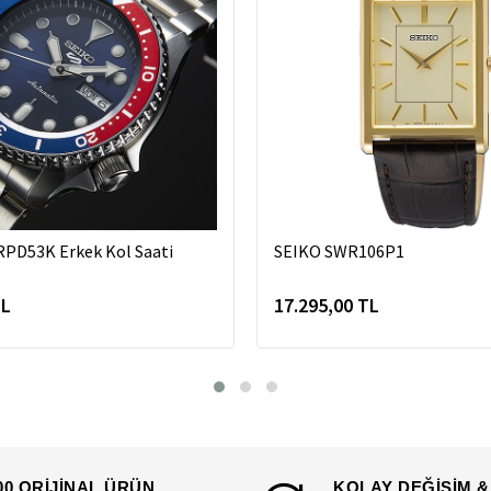
SRPD53K Erkek Kol Saati
SEIKO SWR106P1
TL
17.295,00 TL
00 ORİJİNAL ÜRÜN
KOLAY DEĞİŞİM &