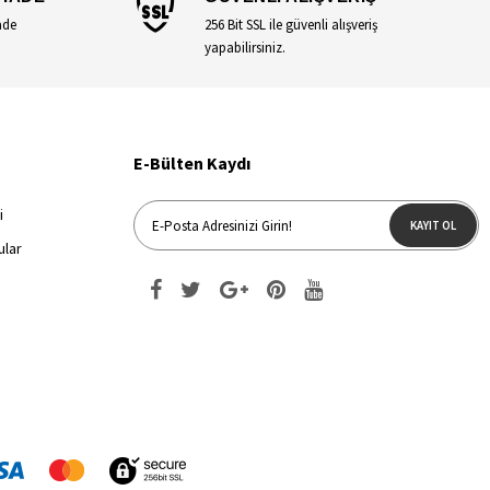
ade
256 Bit SSL ile güvenli alışveriş
yapabilirsiniz.
E-Bülten Kaydı
i
KAYIT OL
ular