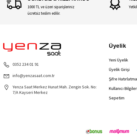
1000 TL ve üzeri siparişleriniz
Yetki
ücretsiz teslim edilir.
Üyelik
Yeni Üyelik
0352 234 01 91
Üyelik Girişi
info@yenzasaat.com.tr
Şifre Hatırlatma
Yenza Saat Merkez Hunat Mah. Zengin Sok. No:
Kullanıcı Bilgile
7/A Kayseri Merkez
Sepetim