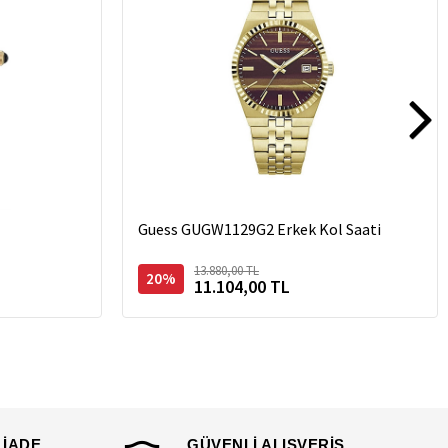
Guess GUGW1129G2 Erkek Kol Saati
13.880,00 TL
20%
11.104,00 TL
 İADE
GÜVENLİ ALIŞVERİŞ