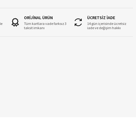
ORİJİNAL ÜRÜN
ÜCRETSİZ İADE
le
Tüm kartlara vade farksız 3
14 gün içerisinde ücretsiz
taksit imkanı
iade ve değişim hakkı