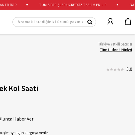
İLİDİR
TÜM SİPARİŞLER ÜCRETSİZ TESLİM EDİLİR
%100 
Türkiye Yetkili Satıcısı
Tüm Hislon Ürünleri
5,0
ek Kol Saati
Olunca Haber Ver
rişler aynı gün kargoya verilir.