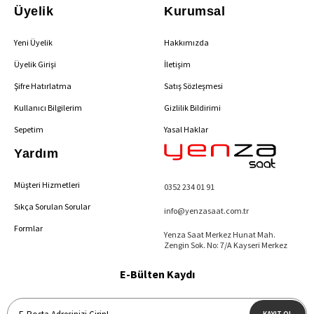
Üyelik
Kurumsal
Yeni Üyelik
Hakkımızda
Üyelik Girişi
İletişim
Şifre Hatırlatma
Satış Sözleşmesi
Kullanıcı Bilgilerim
Gizlilik Bildirimi
Sepetim
Yasal Haklar
Yardım
Müşteri Hizmetleri
0352 234 01 91
Sıkça Sorulan Sorular
info@yenzasaat.com.tr
Formlar
Yenza Saat Merkez Hunat Mah.
Zengin Sok. No: 7/A Kayseri Merkez
E-Bülten Kaydı