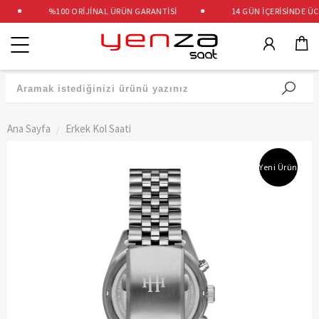
%100 ORİJİNAL ÜRÜN GARANTİSİ
14 GÜN İÇERİSİNDE ÜCRE
Kategoriler
Ana Sayfa
Erkek Kol Saati
Yeni Ürün