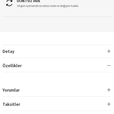
ÜCRETSİZ İADE
14 gün içerisinde ücretsiz iade ve değişim hakkı
Detay
Özellikler
Yorumlar
Taksitler