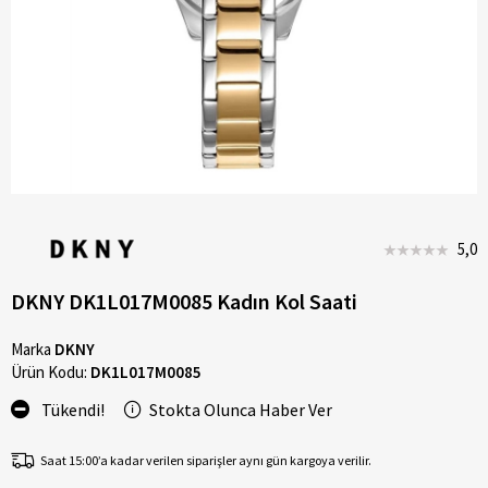
5,0
DKNY DK1L017M0085 Kadın Kol Saati
Marka
DKNY
Ürün Kodu:
DK1L017M0085
Tükendi!
Stokta Olunca Haber Ver
Saat 15:00’a kadar verilen siparişler aynı gün kargoya verilir.