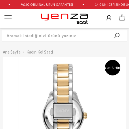
%100 ORİJİNAL ÜRÜN GARANTİSİ
14 GÜN İÇERİSİNDE ÜCR
Kategoriler
Ana Sayfa
Kadın Kol Saati
Yeni Ürün