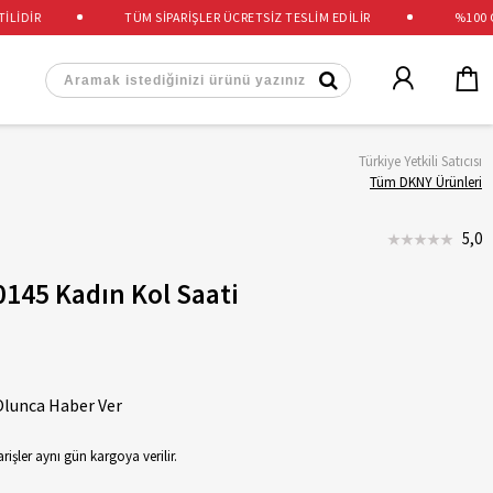
DİR
TÜM SİPARİŞLER ÜCRETSİZ TESLİM EDİLİR
%100 ORİ
Türkiye Yetkili Satıcısı
Tüm DKNY Ürünleri
5,0
45 Kadın Kol Saati
Olunca Haber Ver
rişler aynı gün kargoya verilir.