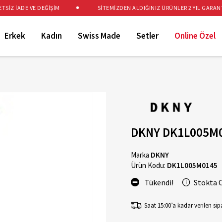
Z İADE VE DEĞİŞİM
SİTEMİZDEN ALDIĞINIZ ÜRÜNLER 2 YIL GARANTİLİ
Erkek
Kadın
Swiss Made
Setler
Online Özel
DKNY DK1L005M01
Marka
DKNY
Ürün Kodu:
DK1L005M0145
Tükendi!
Stokta 
Saat 15:00’a kadar verilen sipa