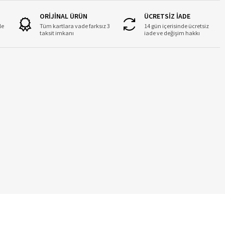
ORİJİNAL ÜRÜN
ÜCRETSİZ İADE
le
Tüm kartlara vade farksız 3
14 gün içerisinde ücretsiz
taksit imkanı
iade ve değişim hakkı