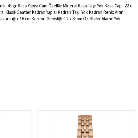
ık: 43 gr Kasa Yapısı Cam Özellik: Mineral Kasa Taşı: Yok Kasa Çapı: 22 x
z: Klasik Saatler Kadran Yapısı Kadran Taşı: Yok Kadran Renk: Altın
Uzunluğu: 16 cm Kordon Genişliği: 12 x 8 mm Özellikler Alarm: Yok