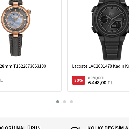
r 28mm T1522073653100
Lacoste LAC2001478 Kadın Ko
8.060,00 TL
TL
20%
6.448,00 TL
00 ORİJİNAL ÜRÜN
KOLAY DEĞİŞİM &