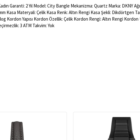
Kadın Garanti: 2 Yıl Model: City Bangle Mekanizma: Quartz Marka: DKNY Ağırl
 mm Kasa Materyali: Çelik Kasa Renk: Altın Rengi Kasa Şekli: Dikdörtgen Tar
log Kordon Yapısı Kordon Özellik: Çelik Kordon Rengi: Altın Rengi Kordon 
çirmezlik: 3 ATM Takvim: Yok