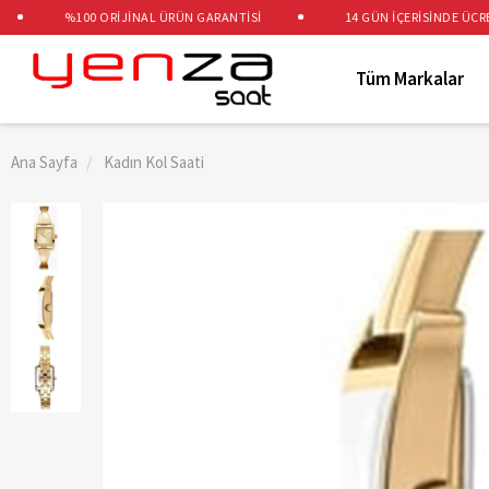
%100 ORİJİNAL ÜRÜN GARANTİSİ
14 GÜN İÇERİSİNDE ÜCRETSİ
Tüm Markalar
Ana Sayfa
Kadın Kol Saati