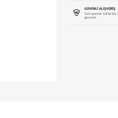
GÜVENLİ ALIŞVERİŞ
Tüm işlemler 128 bit SSL i
güvende