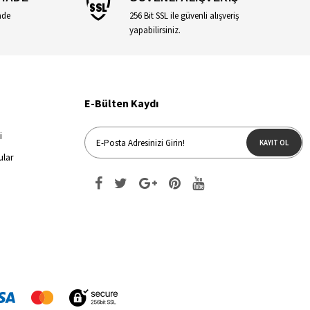
ade
256 Bit SSL ile güvenli alışveriş
yapabilirsiniz.
E-Bülten Kaydı
i
KAYIT OL
ular