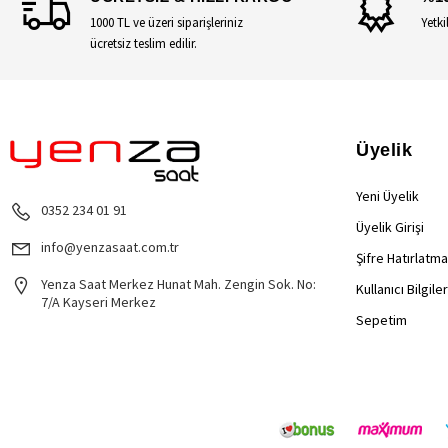
1000 TL ve üzeri siparişleriniz
Yetki
ücretsiz teslim edilir.
Üyelik
Yeni Üyelik
0352 234 01 91
Üyelik Girişi
info@yenzasaat.com.tr
Şifre Hatırlatma
Yenza Saat Merkez Hunat Mah. Zengin Sok. No:
Kullanıcı Bilgile
7/A Kayseri Merkez
Sepetim