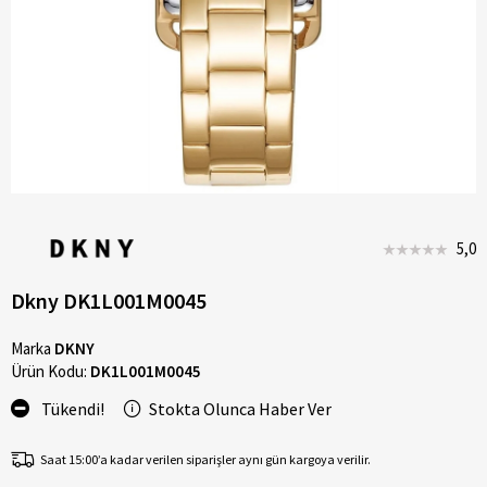
5,0
Dkny DK1L001M0045
Marka
DKNY
Ürün Kodu:
DK1L001M0045
Tükendi!
Stokta Olunca Haber Ver
Saat 15:00’a kadar verilen siparişler aynı gün kargoya verilir.