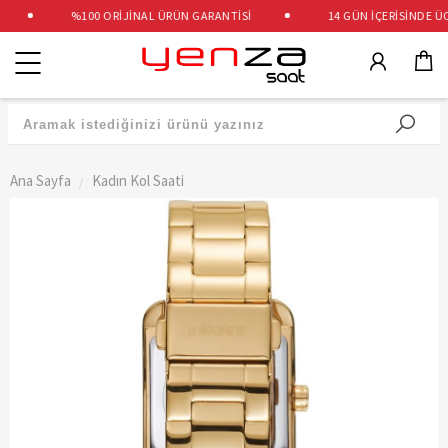
%100 ORİJİNAL ÜRÜN GARANTİSİ
14 GÜN İÇERİSİNDE ÜCRE
Kategoriler
Ana Sayfa
Kadın Kol Saati