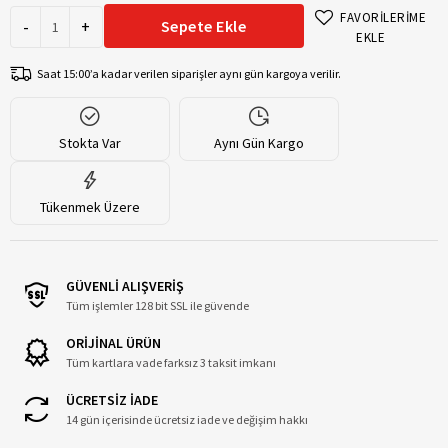
FAVORİLERİME
-
+
Sepete Ekle
EKLE
Saat 15:00’a kadar verilen siparişler aynı gün kargoya verilir.
Stokta Var
Aynı Gün Kargo
Tükenmek Üzere
GÜVENLİ ALIŞVERİŞ
Tüm işlemler 128 bit SSL ile güvende
ORİJİNAL ÜRÜN
Tüm kartlara vade farksız 3 taksit imkanı
ÜCRETSİZ İADE
14 gün içerisinde ücretsiz iade ve değişim hakkı