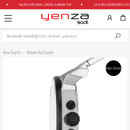
%100 ORİJİNAL ÜRÜN GARANTİSİ
14 GÜN İÇERİSİNDE ÜCRE
Kategoriler
Ana Sayfa
Erkek Kol Saati
Yeni Ürün