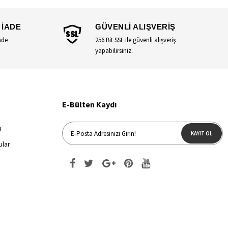
 İADE
GÜVENLİ ALIŞVERİŞ
ade
256 Bit SSL ile güvenli alışveriş
yapabilirsiniz.
E-Bülten Kaydı
i
KAYIT OL
ular