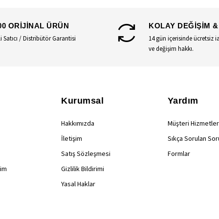
00 ORİJİNAL ÜRÜN
KOLAY DEĞİŞİM &
li Satıcı / Distribütör Garantisi
14 gün içerisinde ücretsiz i
ve değişim hakkı.
Kurumsal
Yardım
Hakkımızda
Müşteri Hizmetler
İletişim
Sıkça Sorulan Sor
Satış Sözleşmesi
Formlar
rim
Gizlilik Bildirimi
Yasal Haklar