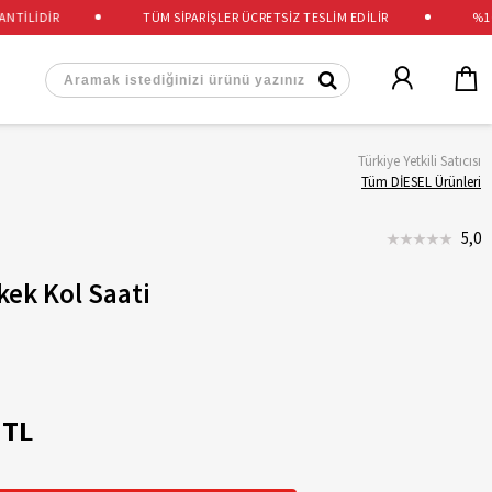
İLİDİR
TÜM SİPARİŞLER ÜCRETSİZ TESLİM EDİLİR
%100 O
Türkiye Yetkili Satıcısı
Tüm DİESEL Ürünleri
5,0
kek Kol Saati
 TL