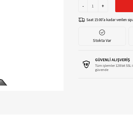
-
+
Saat 15:00’a kadar verilen sipa
Stokta Var
GÜVENLİ ALIŞVERİŞ
Tüm işlemler 128 bit SSL i
güvende