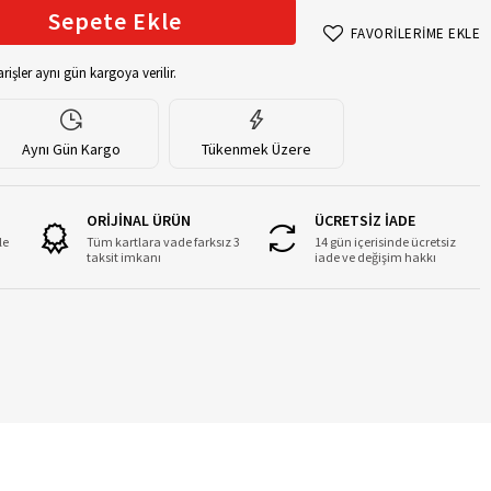
Sepete Ekle
FAVORİLERİME EKLE
rişler aynı gün kargoya verilir.
Aynı Gün Kargo
Tükenmek Üzere
ORİJİNAL ÜRÜN
ÜCRETSİZ İADE
le
Tüm kartlara vade farksız 3
14 gün içerisinde ücretsiz
taksit imkanı
iade ve değişim hakkı