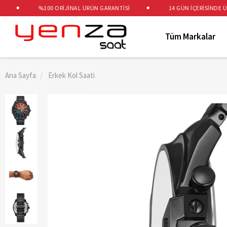
%100 ORİJİNAL ÜRÜN GARANTİSİ
14 GÜN İÇERİSİNDE ÜCRE
Tüm Markalar
Ana Sayfa
Erkek Kol Saati