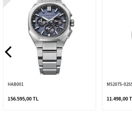
HAB001
MS207S-02S
156.595,00 TL
11.498,00 