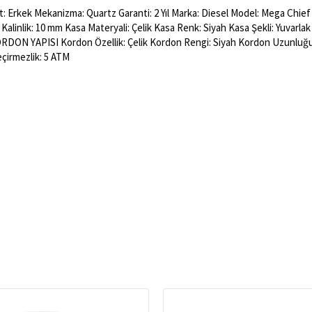
 Erkek Mekanizma: Quartz Garanti: 2 Yıl Marka: Diesel Model: Mega Chief S
Kalinlik: 10 mm Kasa Materyali: Çelik Kasa Renk: Siyah Kasa Şekli: Yuvarl
ORDON YAPISI Kordon Özellik: Çelik Kordon Rengi: Siyah Kordon Uzunluğu
çirmezlik: 5 ATM