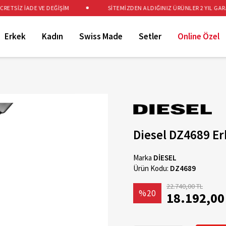
TSİZ İADE VE DEĞİŞİM
SİTEMİZDEN ALDIĞINIZ ÜRÜNLER 2 YIL GARANT
Erkek
Kadın
Swiss Made
Setler
Online Özel
Diesel DZ4689 Er
Marka
DİESEL
Ürün Kodu:
DZ4689
22.740,00 TL
%20
18.192,00