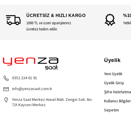
ÜCRETSİZ & HIZLI KARGO
%1
1000 TL ve üzeri siparişleriniz
Yetki
ücretsiz teslim edilir.
Üyelik
Yeni Üyelik
0352 234 01 91
Üyelik Girişi
info@yenzasaat.com.tr
Şifre Hatırlatma
Yenza Saat Merkez Hunat Mah. Zengin Sok. No:
Kullanıcı Bilgile
7/A Kayseri Merkez
Sepetim