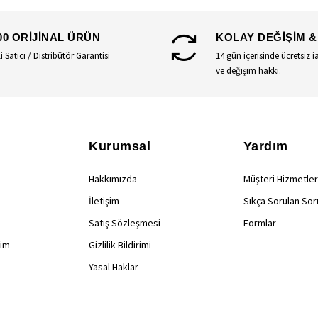
00 ORİJİNAL ÜRÜN
KOLAY DEĞİŞİM &
li Satıcı / Distribütör Garantisi
14 gün içerisinde ücretsiz i
ve değişim hakkı.
Kurumsal
Yardım
Hakkımızda
Müşteri Hizmetler
İletişim
Sıkça Sorulan Sor
Satış Sözleşmesi
Formlar
rim
Gizlilik Bildirimi
Yasal Haklar