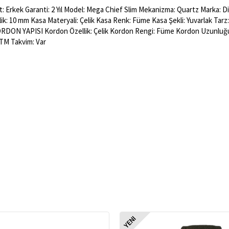
 Erkek Garanti: 2 Yıl Model: Mega Chief Slim Mekanizma: Quartz Marka: Dies
lik: 10 mm Kasa Materyali: Çelik Kasa Renk: Füme Kasa Şekli: Yuvarlak Ta
ORDON YAPISI Kordon Özellik: Çelik Kordon Rengi: Füme Kordon Uzunluğ
ATM Takvim: Var
YENI