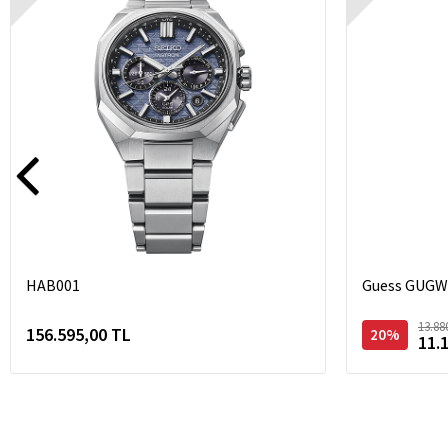
HAB001
Guess GUGW1
13.88
156.595,00 TL
20%
11.