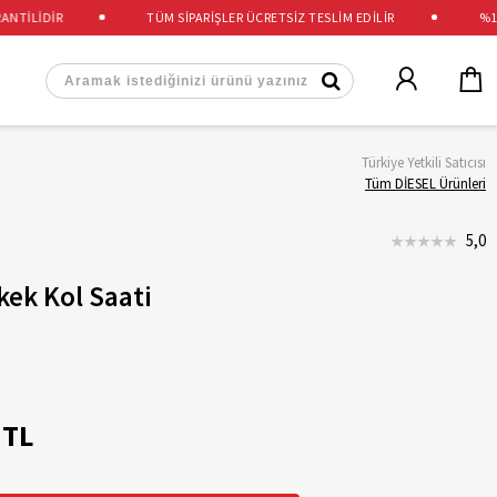
İLİDİR
TÜM SİPARİŞLER ÜCRETSİZ TESLİM EDİLİR
%100 
Türkiye Yetkili Satıcısı
Tüm DİESEL Ürünleri
5,0
kek Kol Saati
 TL