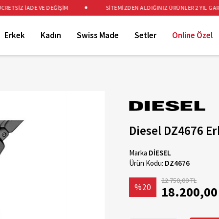
TSİZ İADE VE DEĞİŞİM
SİTEMİZDEN ALDIĞINIZ ÜRÜNLER 2 YIL GARANT
Erkek
Kadın
Swiss Made
Setler
Online Özel
Diesel DZ4676 Er
Marka
DİESEL
Ürün Kodu:
DZ4676
22.750,00 TL
%20
18.200,00