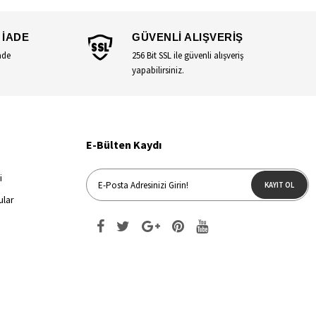
 İADE
GÜVENLİ ALIŞVERİŞ
ade
256 Bit SSL ile güvenli alışveriş
yapabilirsiniz.
E-Bülten Kaydı
i
KAYIT OL
ular