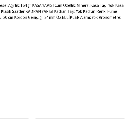
el Ağırlık: 164 gr KASA YAPISI Cam Özellik: Mineral Kasa Taşı: Yok Kasa
rz: Klasik Saatler KADRAN YAPISI Kadran Taşı: Yok Kadran Renk: Füme
u: 20 cm Kordon Genişliği: 24 mm ÖZELLİKLER Alarm: Yok Kronometre: