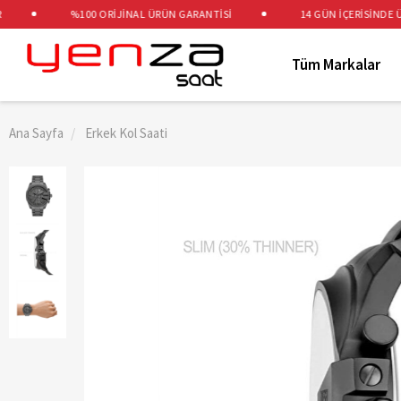
%100 ORİJİNAL ÜRÜN GARANTİSİ
14 GÜN İÇERİSİNDE ÜCRE
Tüm Markalar
Ana Sayfa
Erkek Kol Saati