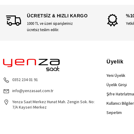
ÜCRETSİZ & HIZLI KARGO
%1
1000 TL ve üzeri siparişleriniz
Yetki
ücretsiz teslim edilir.
Üyelik
Yeni Üyelik
0352 234 01 91
Üyelik Girişi
info@yenzasaat.com.tr
Şifre Hatırlatma
Yenza Saat Merkez Hunat Mah. Zengin Sok. No:
Kullanıcı Bilgile
7/A Kayseri Merkez
Sepetim