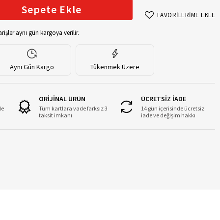
Sepete Ekle
FAVORİLERİME EKLE
rişler aynı gün kargoya verilir.
Aynı Gün Kargo
Tükenmek Üzere
ORİJİNAL ÜRÜN
ÜCRETSİZ İADE
le
Tüm kartlara vade farksız 3
14 gün içerisinde ücretsiz
taksit imkanı
iade ve değişim hakkı