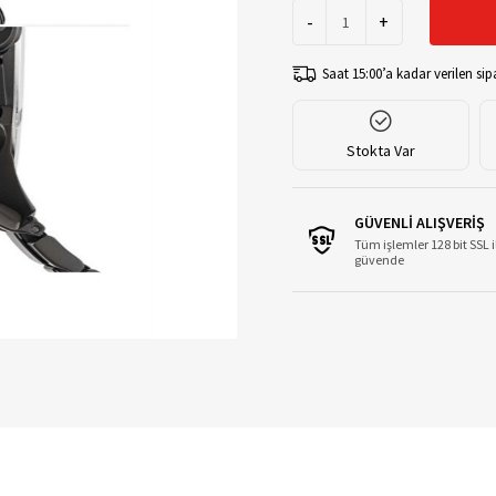
-
+
Saat 15:00’a kadar verilen sipa
Stokta Var
GÜVENLİ ALIŞVERİŞ
Tüm işlemler 128 bit SSL i
güvende