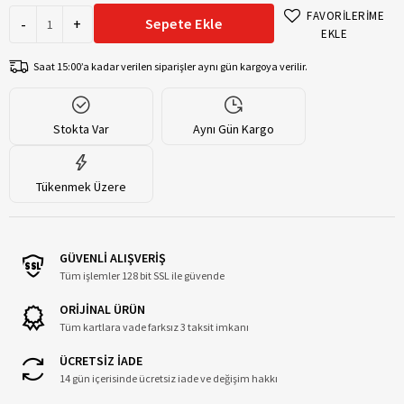
FAVORİLERİME
-
+
Sepete Ekle
EKLE
Saat 15:00’a kadar verilen siparişler aynı gün kargoya verilir.
Stokta Var
Aynı Gün Kargo
Tükenmek Üzere
GÜVENLİ ALIŞVERİŞ
Tüm işlemler 128 bit SSL ile güvende
ORİJİNAL ÜRÜN
Tüm kartlara vade farksız 3 taksit imkanı
ÜCRETSİZ İADE
14 gün içerisinde ücretsiz iade ve değişim hakkı