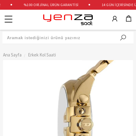
%100 ORİJİNAL ÜRÜN GARANTİSİ
14 GÜN İÇERİSİNDE ÜC
Kategoriler
Ana Sayfa
Erkek Kol Saati