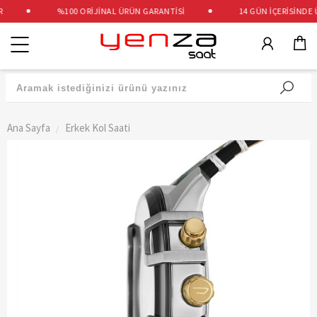
%100 ORİJİNAL ÜRÜN GARANTİSİ
14 GÜN İÇERİSİNDE Ü
Kategoriler
Ana Sayfa
Erkek Kol Saati