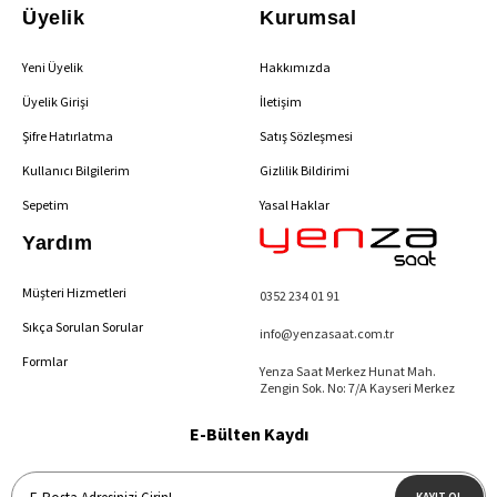
Üyelik
Kurumsal
Yeni Üyelik
Hakkımızda
Üyelik Girişi
İletişim
Şifre Hatırlatma
Satış Sözleşmesi
Kullanıcı Bilgilerim
Gizlilik Bildirimi
Sepetim
Yasal Haklar
Yardım
Müşteri Hizmetleri
0352 234 01 91
Sıkça Sorulan Sorular
info@yenzasaat.com.tr
Formlar
Yenza Saat Merkez Hunat Mah.
Zengin Sok. No: 7/A Kayseri Merkez
E-Bülten Kaydı