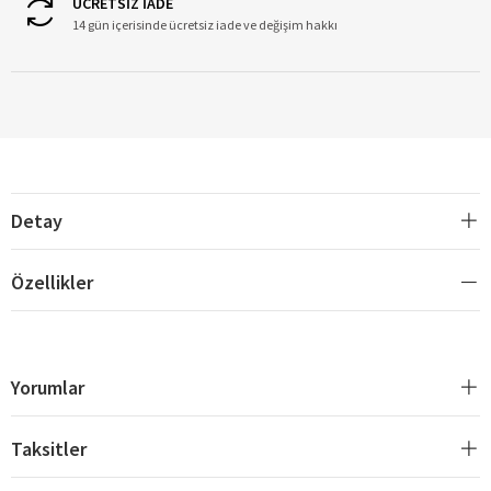
ÜCRETSİZ İADE
14 gün içerisinde ücretsiz iade ve değişim hakkı
Detay
Özellikler
Yorumlar
Taksitler