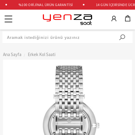
%100 ORİJİNAL ÜRÜN GARANTİSİ
14 GÜN İÇERİSİNDE ÜCRET
Kategoriler
Ana Sayfa
Erkek Kol Saati