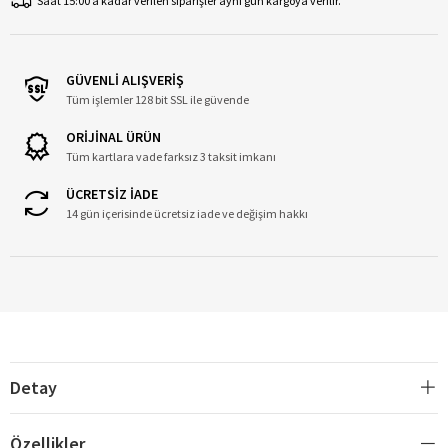
Saat 15:00’a kadar verilen siparişler aynı gün kargoya verilir.
GÜVENLİ ALIŞVERİŞ
Tüm işlemler 128 bit SSL ile güvende
ORİJİNAL ÜRÜN
Tüm kartlara vade farksız 3 taksit imkanı
ÜCRETSİZ İADE
14 gün içerisinde ücretsiz iade ve değişim hakkı
Detay
Özellikler