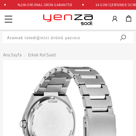
%100 ORİJİNAL ÜRÜN GARANTİSİ
14 GÜN İÇERİSİNDE ÜCRETS
Kategoriler
Ana Sayfa
Erkek Kol Saati