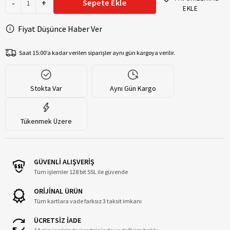
-
+
Sepete Ekle
EKLE
Fiyat Düşünce Haber Ver
Saat 15:00’a kadar verilen siparişler aynı gün kargoya verilir.
Stokta Var
Aynı Gün Kargo
Tükenmek Üzere
GÜVENLİ ALIŞVERİŞ
Tüm işlemler 128 bit SSL ile güvende
ORİJİNAL ÜRÜN
Tüm kartlara vade farksız 3 taksit imkanı
ÜCRETSİZ İADE