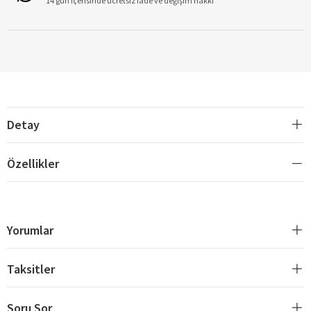
14 gün içerisinde ücretsiz iade ve değişim hakkı
Detay
Özellikler
Yorumlar
Taksitler
Soru Sor