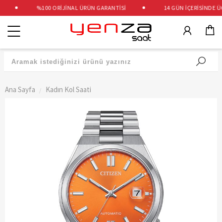
%100 ORİJİNAL ÜRÜN GARANTİSİ
14 GÜN İÇERİSİNDE ÜCR
Kategoriler
Ana Sayfa
Kadın Kol Saati