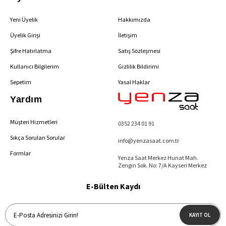
Yeni Üyelik
Hakkımızda
Üyelik Girişi
İletişim
Şifre Hatırlatma
Satış Sözleşmesi
Kullanıcı Bilgilerim
Gizlilik Bildirimi
Sepetim
Yasal Haklar
Yardım
Müşteri Hizmetleri
0352 234 01 91
Sıkça Sorulan Sorular
info@yenzasaat.com.tr
Formlar
Yenza Saat Merkez Hunat Mah.
Zengin Sok. No: 7/A Kayseri Merkez
E-Bülten Kaydı
KAYIT OL