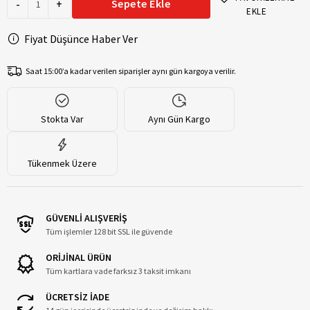
-
+
Sepete Ekle
EKLE
Fiyat Düşünce Haber Ver
Saat 15:00’a kadar verilen siparişler aynı gün kargoya verilir.
Stokta Var
Aynı Gün Kargo
Tükenmek Üzere
GÜVENLİ ALIŞVERİŞ
Tüm işlemler 128 bit SSL ile güvende
ORİJİNAL ÜRÜN
Tüm kartlara vade farksız 3 taksit imkanı
ÜCRETSİZ İADE