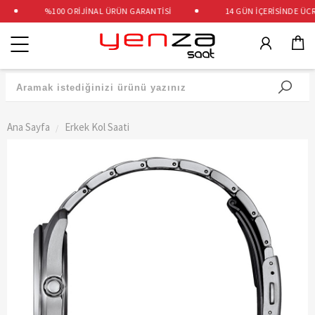
%100 ORİJİNAL ÜRÜN GARANTİSİ
14 GÜN İÇERİSİNDE ÜCRET
Kategoriler
Ana Sayfa
Erkek Kol Saati