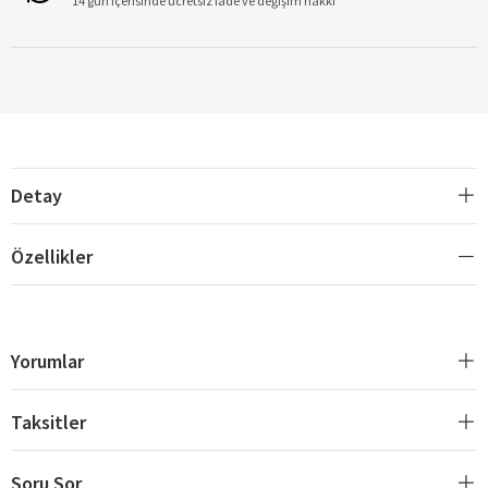
14 gün içerisinde ücretsiz iade ve değişim hakkı
Detay
Özellikler
Yorumlar
Taksitler
Soru Sor