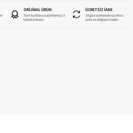
ORİJİNAL ÜRÜN
ÜCRETSİZ İADE
le
Tüm kartlara vade farksız 3
14 gün içerisinde ücretsiz
taksit imkanı
iade ve değişim hakkı