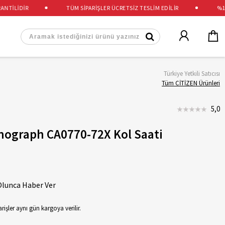
İLİDİR
TÜM SİPARİŞLER ÜCRETSİZ TESLİM EDİLİR
%100 
Türkiye Yetkili Satıcısı
Tüm CİTİZEN Ürünleri
5,0
onograph CA0770-72X Kol Saati
Olunca Haber Ver
rişler aynı gün kargoya verilir.