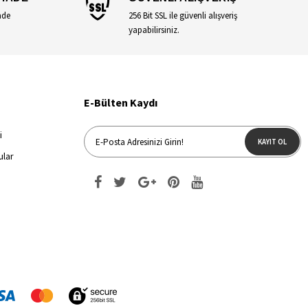
ade
256 Bit SSL ile güvenli alışveriş
yapabilirsiniz.
E-Bülten Kaydı
i
KAYIT OL
ular