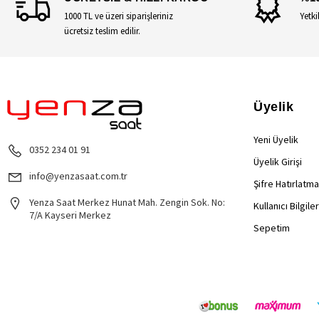
1000 TL ve üzeri siparişleriniz
Yetki
ücretsiz teslim edilir.
Üyelik
Yeni Üyelik
0352 234 01 91
Üyelik Girişi
info@yenzasaat.com.tr
Şifre Hatırlatma
Yenza Saat Merkez Hunat Mah. Zengin Sok. No:
Kullanıcı Bilgile
7/A Kayseri Merkez
Sepetim