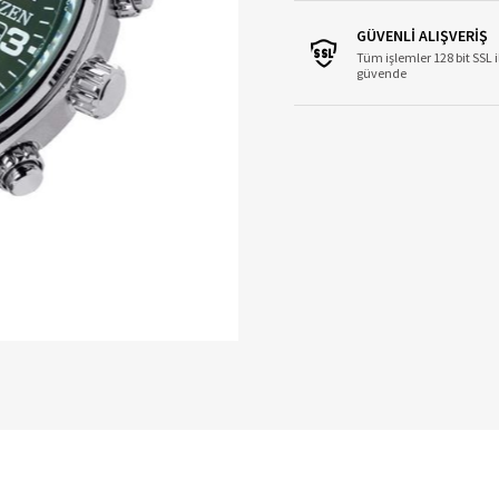
GÜVENLİ ALIŞVERİŞ
Tüm işlemler 128 bit SSL i
güvende