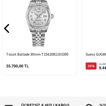
Tissot Ballade 30mm T1562081103300
Guess GUGW0
11.80
55.700,00 TL
20%
9.4
ÜCRETSİZ & HIZLI KARGO
%1