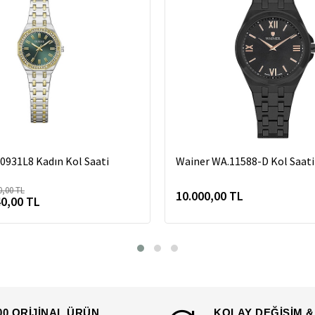
931L8 Kadın Kol Saati
Wainer WA.11588-D Kol Saati
0,00 TL
10.000,00 TL
40,00 TL
00 ORİJİNAL ÜRÜN
KOLAY DEĞİŞİM &