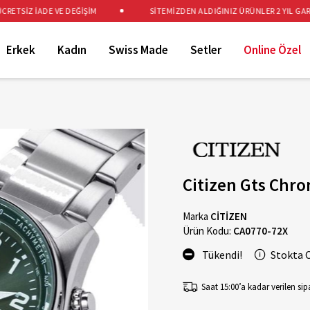
TSİZ İADE VE DEĞİŞİM
SİTEMİZDEN ALDIĞINIZ ÜRÜNLER 2 YIL GARANT
Erkek
Kadın
Swiss Made
Setler
Online Özel
Citizen Gts Chr
Marka
CİTİZEN
Ürün Kodu:
CA0770-72X
Tükendi!
Stokta 
Saat 15:00’a kadar verilen sipa