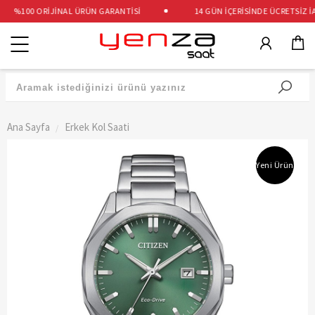
%100 ORİJİNAL ÜRÜN GARANTİSİ
14 GÜN İÇERİSİNDE ÜCRETSİZ İAD
Kategoriler
Ana Sayfa
Erkek Kol Saati
Yeni Ürün