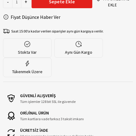
-
+
Sepete Ekle
EKLE
Fiyat Düşünce Haber Ver
Saat 15:00’a kadar verilen siparişler aynı gün kargoya verilir.
Stokta Var
Aynı Gün Kargo
Tükenmek Üzere
GÜVENLİ ALIŞVERİŞ
Tüm işlemler 128 bit SSL ile güvende
ORİJİNAL ÜRÜN
Tüm kartlara vade farksız 3 taksit imkanı
ÜCRETSİZ İADE