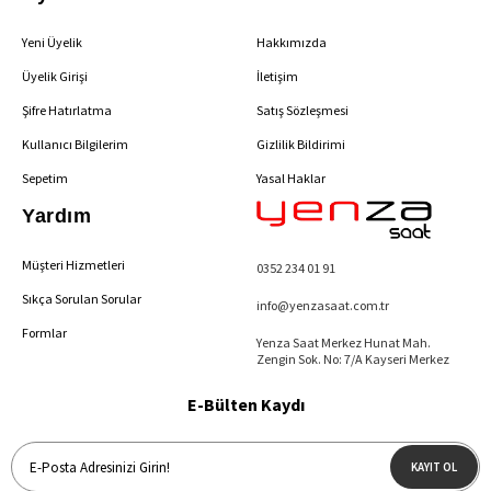
Yeni Üyelik
Hakkımızda
Üyelik Girişi
İletişim
Şifre Hatırlatma
Satış Sözleşmesi
Kullanıcı Bilgilerim
Gizlilik Bildirimi
Sepetim
Yasal Haklar
Yardım
Müşteri Hizmetleri
0352 234 01 91
Sıkça Sorulan Sorular
info@yenzasaat.com.tr
Formlar
Yenza Saat Merkez Hunat Mah.
Zengin Sok. No: 7/A Kayseri Merkez
E-Bülten Kaydı
KAYIT OL