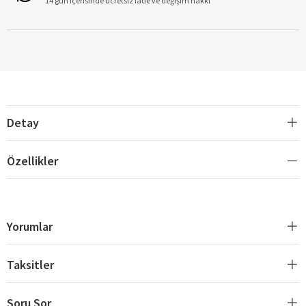
14 gün içerisinde ücretsiz iade ve değişim hakkı
Detay
Özellikler
Yorumlar
Taksitler
Soru Sor