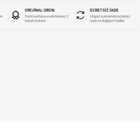
ORİJİNAL ÜRÜN
ÜCRETSİZ İADE
le
Tüm kartlara vade farksız 3
14 gün içerisinde ücretsiz
taksit imkanı
iade ve değişim hakkı