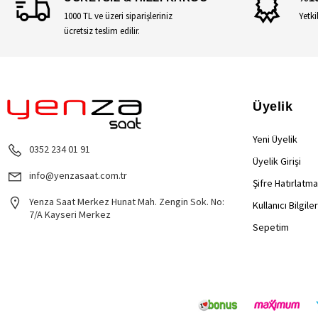
1000 TL ve üzeri siparişleriniz
Yetki
ücretsiz teslim edilir.
Üyelik
Yeni Üyelik
0352 234 01 91
Üyelik Girişi
info@yenzasaat.com.tr
Şifre Hatırlatma
Yenza Saat Merkez Hunat Mah. Zengin Sok. No:
Kullanıcı Bilgile
7/A Kayseri Merkez
Sepetim